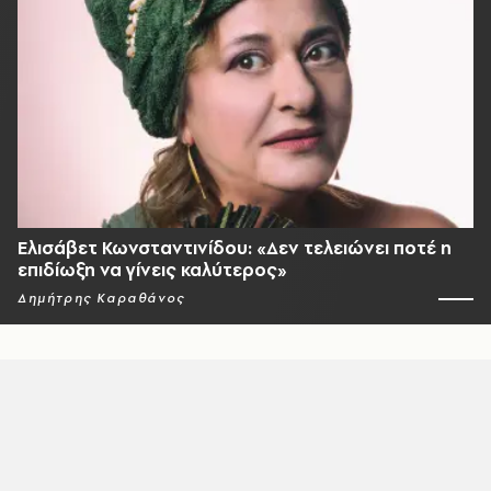
Ελισάβετ Κωνσταντινίδου: «Δεν τελειώνει ποτέ η
επιδίωξη να γίνεις καλύτερος»
Δημήτρης Καραθάνος