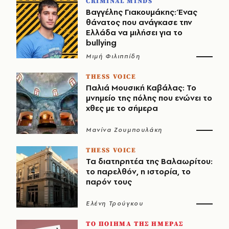
CRIMINAL MINDS
Βαγγέλης Γιακουμάκης: Ένας
θάνατος που ανάγκασε την
Ελλάδα να μιλήσει για το
bullying
Μιμή Φιλιππίδη
THESS VOICE
Παλιά Μουσική Καβάλας: Το
μνημείο της πόλης που ενώνει το
χθες με το σήμερα
Μανίνα Ζουμπουλάκη
THESS VOICE
Τα διατηρητέα της Βαλαωρίτου:
το παρελθόν, η ιστορία, το
παρόν τους
Ελένη Τρούγκου
ΤΟ ΠΟΙΗΜΑ ΤΗΣ ΗΜΕΡΑΣ