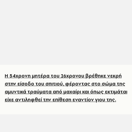
Η 54χρονη μητέρα του 26χρονου βρέθηκε νεκρή
στην είσοδο του σπιτιού, φέροντας στο σώμα της
αμυντικά τραύματα από μαχαίρι και όπως εκτιμάται
είχε αντιληφθεί την επίθεση εναντίον γιου της.