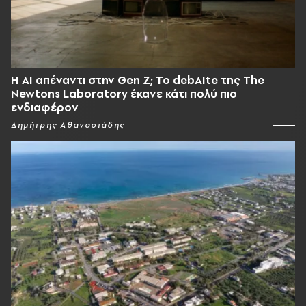
Η AI απέναντι στην Gen Z; Το debAIte της The
Newtons Laboratory έκανε κάτι πολύ πιο
ενδιαφέρον
Δημήτρης Αθανασιάδης