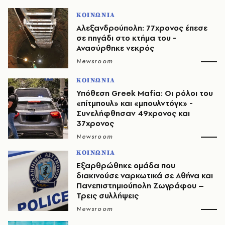
ΚΟΙΝΩΝΙΑ
Αλεξανδρούπολη: 77χρονος έπεσε
σε πηγάδι στο κτήμα του -
Ανασύρθηκε νεκρός
Newsroom
ΚΟΙΝΩΝΙΑ
Υπόθεση Greek Mafia: Οι ρόλοι του
«πίτμπουλ» και «μπουλντόγκ» -
Συνελήφθησαν 49χρονος και
37χρονος
Newsroom
ΚΟΙΝΩΝΙΑ
Εξαρθρώθηκε ομάδα που
διακινούσε ναρκωτικά σε Αθήνα και
Πανεπιστημιούπολη Ζωγράφου –
Τρεις συλλήψεις
Newsroom