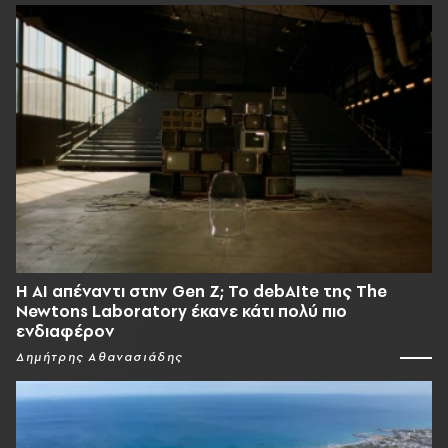
Η AI απέναντι στην Gen Z; Το debAIte της The
Newtons Laboratory έκανε κάτι πολύ πιο
ενδιαφέρον
Δημήτρης Αθανασιάδης