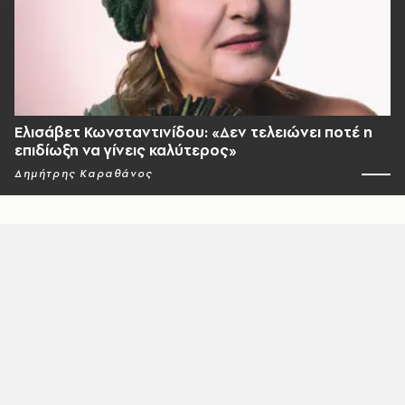
Ελισάβετ Κωνσταντινίδου: «Δεν τελειώνει ποτέ η
επιδίωξη να γίνεις καλύτερος»
Δημήτρης Καραθάνος