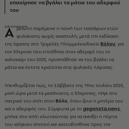
επιχείρησε να βγάλει τα μάτια του αδερφού
του
Α
μείωτη παρέμεινε η ποινή των τεσσάρων ετών
φυλάκισης χωρίς αναστολή, μετά την εκδίκαση
της έφεσης στο Τριμελές Πλημμελειοδικείο
Βόλου
, για
τον 53χρονο που επιτέθηκε στον αδερφό του το
καλοκαίρι του 2025, προσπάθησε να του βγάλει τα
μάτια και έκτοτε κρατείται στις φυλακές Λάρισας.
Υπενθυμίζεται πως, το Σάββατο της 19ης Ιουλίου 2025,
μισή ώρα μετά τα μεσάνυκτα, ο 53χρονος, πήγε στο
πατρικό του σπίτι στον
Βόλο
, όπου ζουν η μητέρα του
και ο αδερφός του. Σύμφωνα με το
gegonota
.
news
,
μπήκε στο σπίτι κλωτσώντας για να ανοίξει η πόρτα
του ισόγειου σπιτιού και κατευθύνθηκε προς την