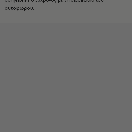
οδηγήθηκε ο 53χρονος με τη διαδικασία του
αυτοφώρου.