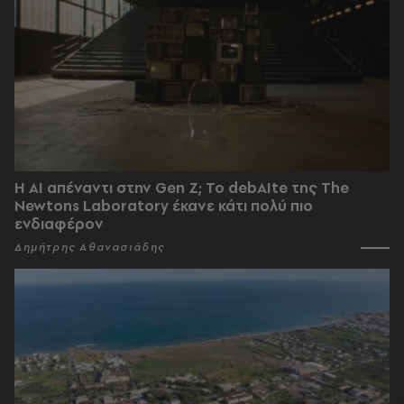
Η AI απέναντι στην Gen Z; Το debAIte της The
Newtons Laboratory έκανε κάτι πολύ πιο
ενδιαφέρον
Δημήτρης Αθανασιάδης