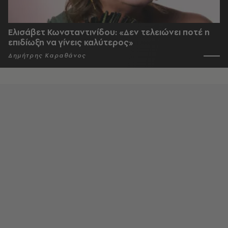
Ελισάβετ Κωνσταντινίδου: «Δεν τελειώνει ποτέ η
επιδίωξη να γίνεις καλύτερος»
Δημήτρης Καραθάνος