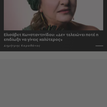
Ελισάβετ Κωνσταντινίδου: «Δεν τελειώνει ποτέ η
επιδίωξη να γίνεις καλύτερος»
Δημήτρης Καραθάνος