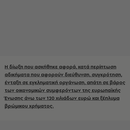
Η δίωξη που ασκήθηκε αφορά, κατά περίπτωση
αδικήματα που αφορούν διεύθυνση, συγκρότηση,
ένταξη σε εγκληματική οργάνωση, απάτη σε βάρος
των οικονομικών συμφερόντων της ευρωπαϊκής
Ένωσης άνω των 120 χιλιάδων ευρώ και ξέπλυμα
βρώμικου χρήματος.