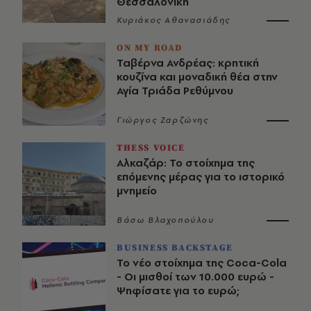
Θεσσαλονίκη
Κυριάκος Αθανασιάδης
ON MY ROAD
Ταβέρνα Ανδρέας: κρητική
κουζίνα και μοναδική θέα στην
Αγία Τριάδα Ρεθύμνου
Γιώργος Ζαρζώνης
THESS VOICE
Αλκαζάρ: Το στοίχημα της
επόμενης μέρας για το ιστορικό
μνημείο
Βάσω Βλαχοπούλου
BUSINESS BACKSTAGE
Το νέο στοίχημα της Coca-Cola
- Οι μισθοί των 10.000 ευρώ -
Ψηφίσατε για το ευρώ;