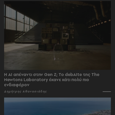
Η AI απέναντι στην Gen Z; Το debAIte της The
Newtons Laboratory έκανε κάτι πολύ πιο
ενδιαφέρον
Δημήτρης Αθανασιάδης