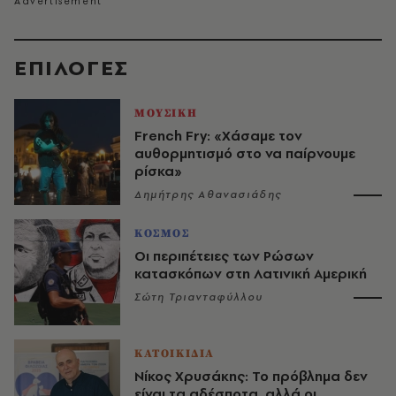
EΠΙΛΟΓΈΣ
ΜΟΥΣΙΚΗ
French Fry: «Χάσαμε τον
αυθορμητισμό στο να παίρνουμε
ρίσκα»
Δημήτρης Αθανασιάδης
ΚΟΣΜΟΣ
Οι περιπέτειες των Ρώσων
κατασκόπων στη Λατινική Αμερική
Σώτη Τριανταφύλλου
ΚΑΤΟΙΚΙΔΙΑ
Νίκος Χρυσάκης: Το πρόβλημα δεν
είναι τα αδέσποτα, αλλά οι