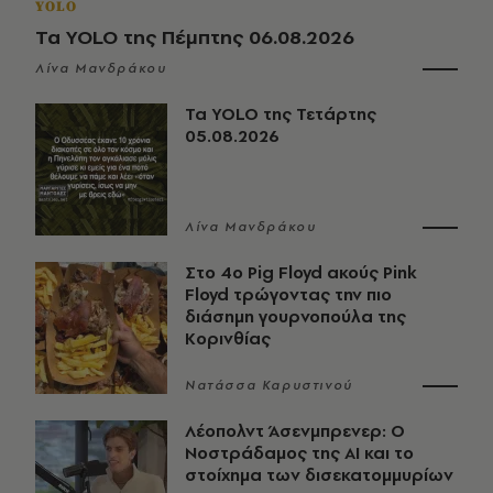
YOLO
Τα YOLO της Πέμπτης 06.08.2026
Λίνα Μανδράκου
Τα YOLO της Τετάρτης
05.08.2026
Λίνα Μανδράκου
Στο 4ο Pig Floyd ακούς Pink
Floyd τρώγοντας την πιο
διάσημη γουρνοπούλα της
Κορινθίας
Νατάσσα Καρυστινού
Λέοπολντ Άσενμπρενερ: Ο
Νοστράδαμος της AI και το
στοίχημα των δισεκατομμυρίων