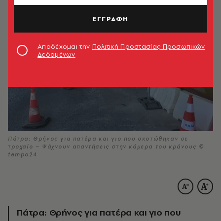
ΕΓΓΡΑΦΗ
Αποδέχομαι την
Πολιτική Προστασίας Προσωπικών
Δεδομένων
Πάτρα: Θρήνος για πατέρα και γιο που σκοτώθηκαν σε
τροχαίο – Ψάχνουν απαντήσεις στην κάμερα του κράνους ©
tempo24
Πάτρα: Θρήνος για πατέρα και γιο που