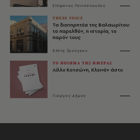
Στέφανος Τσιτσόπουλος
THESS VOICE
Τα διατηρητέα της Βαλαωρίτου:
το παρελθόν, η ιστορία, το
παρόν τους
Ελένη Τρούγκου
ΤΟ ΠΟΙΗΜΑ ΤΗΣ ΗΜΕΡΑΣ
Λίλλυ Κοτσώνη, Κλεινόν άστυ
Γιώργος Δήμος