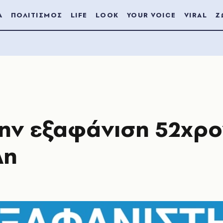
Α
ΠΟΛΙΤΙΣΜΟΣ
LIFE
LOOK
YOUR VOICE
VIRAL
Ζ
την εξαφάνιση 52χρ
λη