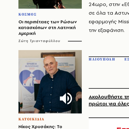
24ωρο, στην «Εθ
σε όλα τα Αστυν
ΚΟΣΜΟΣ
εφαρμογής Missi
Οι περιπέτειες των Ρώσων
κατασκόπων στη Λατινική
την εξαφάνιση.
Αμερική
Σώτη Τριανταφύλλου
ΗΛΙΟΥΠΟΛΗ
Ε
Ακολουθήστε τη
πρώτοι για όλες
ΚΑΤΟΙΚΙΔΙΑ
Νίκος Χρυσάκης: Το