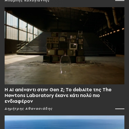
Μπάμπης Καλογιάννης
Η AI απέναντι στην Gen Z; Το debAIte της The
Newtons Laboratory έκανε κάτι πολύ πιο
ενδιαφέρον
Δημήτρης Αθανασιάδης