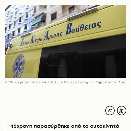
Ασθενοφόρο του ΕΚΑΒ © Eurokinissi/Σωτήρης Δημητρόπουλος
45χρονη παρασύρθηκε από το αυτοκίνητό