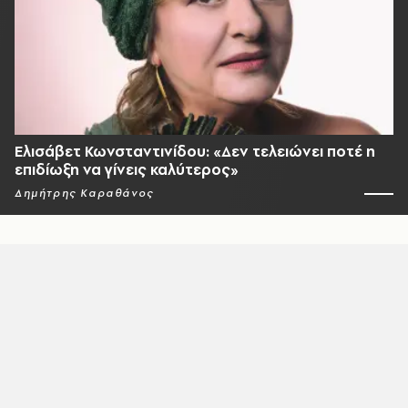
Ελισάβετ Κωνσταντινίδου: «Δεν τελειώνει ποτέ η
επιδίωξη να γίνεις καλύτερος»
Δημήτρης Καραθάνος