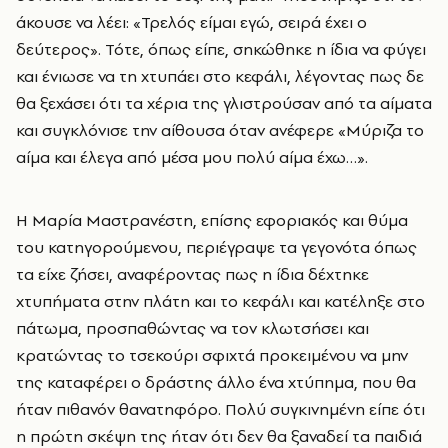
άκουσε να λέει: «Τρελός είμαι εγώ, σειρά έχει ο
δεύτερος». Τότε, όπως είπε, σηκώθηκε η ίδια να φύγει
και ένιωσε να τη χτυπάει στο κεφάλι, λέγοντας πως δε
θα ξεχάσει ότι τα χέρια της γλιστρούσαν από τα αίματα
και συγκλόνισε την αίθουσα όταν ανέφερε «Μύριζα το
αίμα και έλεγα από μέσα μου πολύ αίμα έχω…».
Η Μαρία Μαστρανέστη, επίσης εφοριακός και θύμα
του κατηγορούμενου, περιέγραψε τα γεγονότα όπως
τα είχε ζήσει, αναφέροντας πως η ίδια δέχτηκε
χτυπήματα στην πλάτη και το κεφάλι και κατέληξε στο
πάτωμα, προσπαθώντας να τον κλωτσήσει και
κρατώντας το τσεκούρι σφιχτά προκειμένου να μην
της καταφέρει ο δράστης άλλο ένα χτύπημα, που θα
ήταν πιθανόν θανατηφόρο. Πολύ συγκινημένη είπε ότι
η πρώτη σκέψη της ήταν ότι δεν θα ξαναδεί τα παιδιά