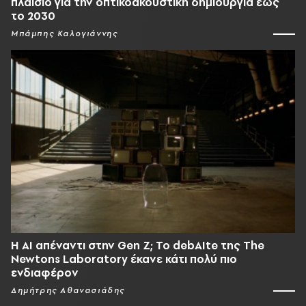
πλαίσιο για την οπτικοακουστική δημιουργία έως
το 2030
Μπάμπης Καλογιάννης
Η AI απέναντι στην Gen Z; Το debAIte της The
Newtons Laboratory έκανε κάτι πολύ πιο
ενδιαφέρον
Δημήτρης Αθανασιάδης