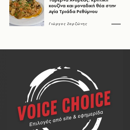
κουζίνα και μοναδική θέα στην
Αγία Τριάδα Ρεθύμνου
Γιώργος Ζαρζώνης