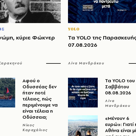
ΟΣ
YOLO
νώμη, κύριε Φώκνερ
Τα YOLO της Παρασκευή
07.08.2026
 Σαρακηνού
Λίνα Μανδράκου
Αφού ο
Τα YOLO του
Οδυσσέας δεν
Σαββάτου
ήταν ποτέ
08.08.2026
τέλειος, πώς
Λίνα
περιμένουμε να
Μανδράκου
είναι τέλεια η
Οδύσσεια;
«Μένουν 6
ευρώ»: Γιατί 
Νίκος
Αθήνα είναι μ
Καραχάλιος