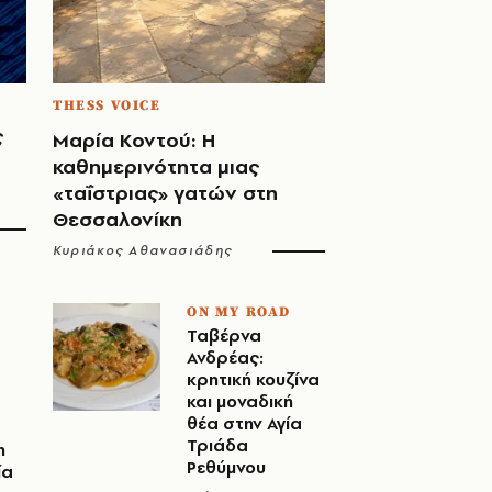
THESS VOICE
ς
Μαρία Κοντού: Η
καθημερινότητα μιας
«ταΐστριας» γατών στη
Θεσσαλονίκη
Κυριάκος Αθανασιάδης
ON MY ROAD
Ταβέρνα
Ανδρέας:
κρητική κουζίνα
και μοναδική
θέα στην Αγία
Τριάδα
η
Ρεθύμνου
ία