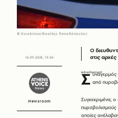
© Eurokinissi/Βασίλης Παπαδόπουλος
Ο διευθυν
στις αρχές
16.09.2025, 13:06
Σ
υναγερμός 
από πυροβο
Συγκεκριμένα, ο
Newsroom
πυροβολισμούς κ
οποίες ανέλαβαν