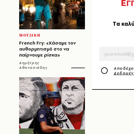
Ε
Γ
Tα καλύ
ΜΟΥΣΙΚΗ
EMAIL
French Fry: «Χάσαμε τον
αυθορμητισμό στο να
παίρνουμε ρίσκα»
Δημήτρης
Αθανασιάδης
Αποδέχο
Δεδομέ