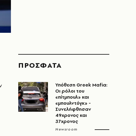
ΠΡΟΣΦΑΤΑ
ν
Υπόθεση Greek Mafia:
Οι ρόλοι του
«πίτμπουλ» και
«μπουλντόγκ» -
Συνελήφθησαν
49χρονος και
37χρονος
Newsroom