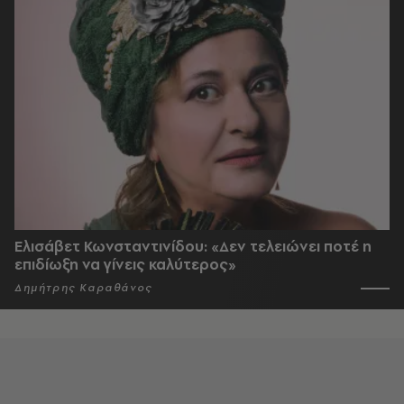
Ελισάβετ Κωνσταντινίδου: «Δεν τελειώνει ποτέ η
επιδίωξη να γίνεις καλύτερος»
Δημήτρης Καραθάνος