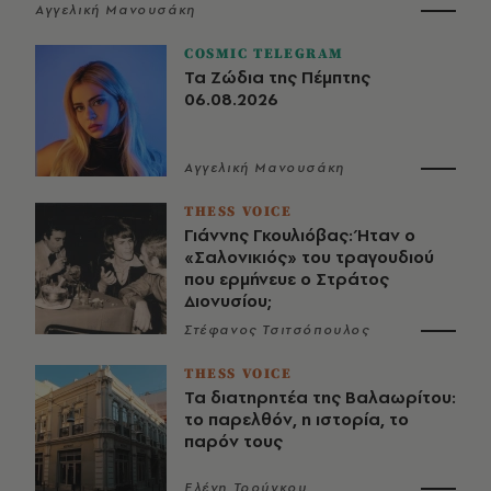
Αγγελική Μανουσάκη
COSMIC TELEGRAM
Τα Ζώδια της Πέμπτης
06.08.2026
Αγγελική Μανουσάκη
THESS VOICE
Γιάννης Γκουλιόβας: Ήταν ο
«Σαλονικιός» του τραγουδιού
που ερμήνευε ο Στράτος
Διονυσίου;
Στέφανος Τσιτσόπουλος
THESS VOICE
Τα διατηρητέα της Βαλαωρίτου:
το παρελθόν, η ιστορία, το
παρόν τους
Ελένη Τρούγκου