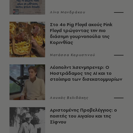
Λίνα Μανδράκου
Στο 4ο Pig Floyd ακούς Pink
Floyd τρώγοντας την πιο
διάσημη γουρνοπούλα της
Κορινθίας
Νατάσσα Καρυστινού
Λέοπολντ Άσενμπρενερ: Ο
Νοστράδαμος της AI και το
στοίχημα των δισεκατομμυρίων
Λουκάς Βελιδάκης
Αριστομένης Προβελέγγιος: ο
ποιητής του Αιγαίου και της
Σίφνου