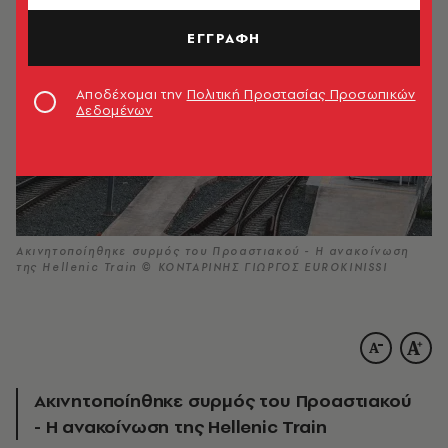
ΕΓΓΡΑΦΗ
Αποδέχομαι την
Πολιτική Προστασίας Προσωπικών
Δεδομένων
Ακινητοποίηθηκε συρμός του Προαστιακού - Η ανακοίνωση
της Hellenic Train © ΚΟΝΤΑΡΙΝΗΣ ΓΙΩΡΓΟΣ EUROKINISSI
Ακινητοποίηθηκε συρμός του Προαστιακού
- Η ανακοίνωση της Hellenic Train