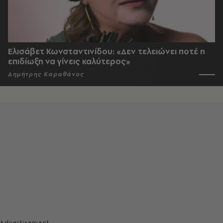
Ελισάβετ Κωνσταντινίδου: «Δεν τελειώνει ποτέ η
επιδίωξη να γίνεις καλύτερος»
Δημήτρης Καραθάνος