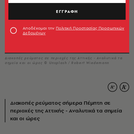
ΕΓΓΡΑΦΗ
Αποδέχομαι την
Πολιτική Προστασίας Προσωπικών
Δεδομένων
Διακοπές ρεύματος σε περιοχές της Αττικής - Αναλυτικά τα
σημεία και οι ώρες © Unsplash / Robert Wiedemann
Διακοπές ρεύματος σήμερα Πέμπτη σε
περιοχές της Αττικής - Αναλυτικά τα σημεία
και οι ώρες