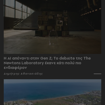
Η AI απέναντι στην Gen Z; Το debAIte της The
Newtons Laboratory έκανε κάτι πολύ πιο
ενδιαφέρον
Δημήτρης Αθανασιάδης