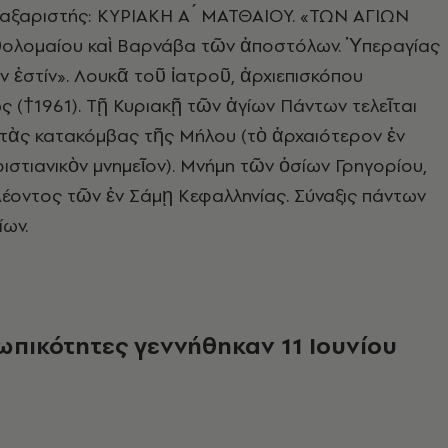
ξαριστής: ΚΥΡΙΑΚΗ Α ́ ΜΑΤΘΑΙΟΥ. «ΤΩΝ ΑΓΙΩΝ
λομαίου καὶ Βαρνάβα τῶν ἀποστόλων. Ὑπεραγίας
 ἐστίν». Λουκᾶ τοῦ ἰατροῦ, ἀρχιεπισκόπου
(†1961). Τῇ Κυριακῇ τῶν ἁγίων Πάντων τελεῖται
 τὰς κατακόμβας τῆς Μήλου (τὸ ἀρχαιότερον ἐν
ιστιανικὸν μνημεῖον). Μνήμη τῶν ὁσίων Γρηγορίου,
έοντος τῶν ἐν Σάμῃ Κεφαλληνίας. Σύναξις πάντων
ων.
ωπικότητες γεννήθηκαν 11 Ιουνίου