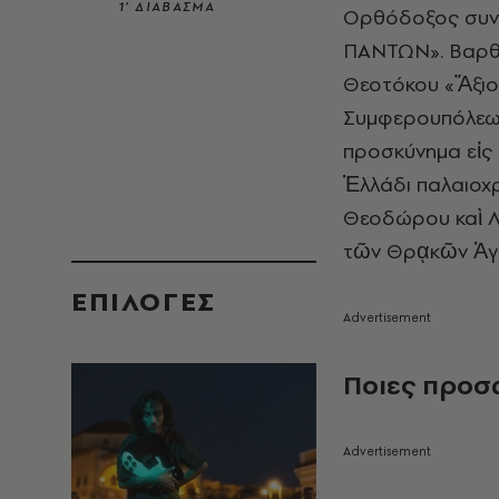
1’ ΔΙΑΒΑΣΜΑ
Ορθόδοξος συνα
ΠΑΝΤΩΝ». Βαρθο
Θεοτόκου «Ἄξιον
Συμφερουπόλεως 
προσκύνημα εἰς
Ἑλλάδι παλαιοχρ
Θεοδώρου καὶ Λ
τῶν Θρᾳκῶν Ἁγί
EΠΙΛΟΓΈΣ
Ποιες προσ