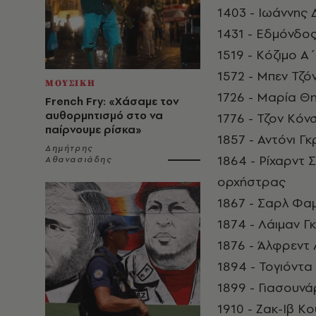
1403 - Ιωάννης 
1431 - Εδμόνδος
1519 - Κόζιμο Α
1572 - Μπεν Τζ
ΜΟΥΣΙΚΗ
1726 - Μαρία Θη
French Fry: «Χάσαμε τον
αυθορμητισμό στο να
1776 - Τζον Κό
παίρνουμε ρίσκα»
1857 - Αντόνι Γ
Δημήτρης
1864 - Ρίχαρντ 
Αθανασιάδης
ορχήστρας
1867 - Σαρλ Φαμ
1874 - Λάιμαν Γ
1876 - Άλφρεντ
1894 - Τογιόντα 
1899 - Γιασουν
1910 - Ζακ-Ιβ 