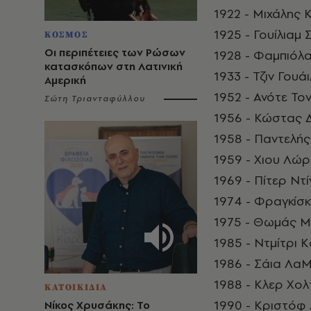
1922 - Μιχάλης 
1925 - Γουίλιαμ
ΚΟΣΜΟΣ
Οι περιπέτειες των Ρώσων
1928 - Φαμπιόλα
κατασκόπων στη Λατινική
1933 - Τζιν Γου
Αμερική
1952 - Ανότε Το
Σώτη Τριανταφύλλου
1956 - Κώστας Δ
1958 - Παντελή
1959 - Χιου Λώρ
1969 - Πίτερ Ντ
1974 - Φραγκίσ
1975 - Θωμάς Μ
1985 - Ντμίτρι
1986 - Σάια Λα
1988 - Κλερ Χο
ΚΑΤΟΙΚΙΔΙΑ
1990 - Κριστόφ
Νίκος Χρυσάκης: Το