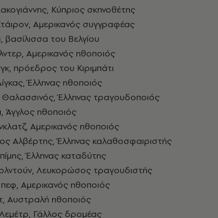
Κακογιάννης, Κύπριος σκηνοθέτης
 Στάιρον, Αμερικανός συγγραφέας
, βασίλισσα του Βελγίου
άιλντερ, Αμερικανός ηθοποιός
νγκ, πρόεδρος του Κιριμπάτι
ίγκας, Έλληνας ηθοποιός
ς Θαλασσινός, Έλληνας τραγουδοποιός
ι, Άγγλος ηθοποιός
ίνκλατζ, Αμερικανός ηθοποιός
κος Αλβέρτης, Έλληνας καλαθοσφαιριστής
πίμης, Έλληνας καταδύτης
 Κολντούν, Λευκορώσος τραγουδιστής
Μπεφ, Αμερικανός ηθοποιός
λτ, Αυστραλή ηθοποιός
 Λεμέτρ, Γάλλος δρομέας