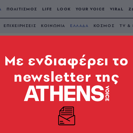
Α
ΠΟΛΙΤΙΣΜΟΣ
LIFE
LOOK
YOUR VOICE
VIRAL
Ζ
ΕΠΙΧΕΙΡΗΣΕΙΣ
ΚΟΙΝΩΝΙΑ
ΕΛΛΑΔΑ
ΚΟΣΜΟΣ
TV &
Mε ενδιαφέρει το
newsletter της
ρα 11 Ιουνίου 2026