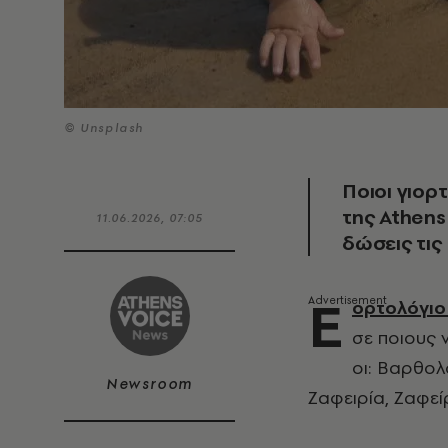
© Unsplash
Ποιοι γιορ
της Athens
11.06.2026, 07:05
δώσεις τις
Ε
ορτολόγιο
σε ποιους 
οι: Βαρθολ
Newsroom
Ζαφειρία, Ζαφεί