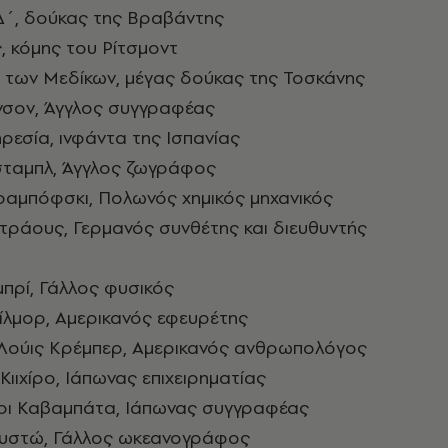
Δ΄, δούκας της Βραβάντης
, κόμης του Ρίτσμοντ
΄ των Μεδίκων, μέγας δούκας της Τοσκάνης
όνσον, Άγγλος συγγραφέας
ρεσία, ινφάντα της Ισπανίας
νσταμπλ, Άγγλος ζωγράφος
κραμπόφσκι, Πολωνός χημικός μηχανικός
Στράους, Γερμανός συνθέτης και διευθυντής
πρί, Γάλλος φυσικός
κίλμορ, Αμερικανός εφευρέτης
 Λούις Κρέμπερ, Αμερικανός ανθρωπολόγος
Κιιχίρο, Ιάπωνας επιχειρηματίας
άρι Καβαμπάτα, Ιάπωνας συγγραφέας
Κουστώ, Γάλλος ωκεανογράφος