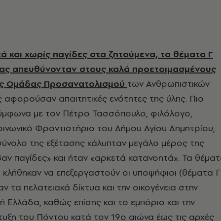
τά και χωρίς παγίδες στα ζητούμενα, τα θέματα Γ
ρίας απευθύνονταν στους καλά προετοιμασμένους
ς Ομάδας Προσανατολισμού
των Ανθρωπιστικών
 αφορούσαν απαιτητικές ενότητες της ύλης. Πιο
σύμφωνα με τον Πέτρο Τασσόπουλο, φιλόλογο,
ινωνικό Φροντιστήριο του Δήμου Αγίου Δημητρίου,
σύνολο της εξέτασης κάλυπταν μεγάλο μέρος της
βαν παγίδες» και ήταν «αρκετά κατανοητά». Τα θέμα
ου κλήθηκαν να επεξεργαστούν οι υποψήφιοι (θέματα Γ
ν τα πελατειακά δίκτυα και την οικογένεια στην
 Ελλάδα, καθώς επίσης και το εμπόριο και την
τυξη του Πόντου κατά τον 19ο αιώνα έως τις αρχές