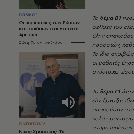
ΚΟΣΜΟΣ
Το
θέμα Β1
περι
Οι περιπέτειες των Ρώσων
σελίδες του σχο
κατασκόπων στη Λατινική
Αμερική
ύλης απαιτούσε
Σώτη Τριανταφύλλου
ποσοστών, καθώς
Το ίδιο ακριβώς
οι μαθητές έπρε
αντίστοιχα τέσσ
Το
θέμα Γ1
ήταν
είχε ξαναζητηθε
απαιτούσαν αναλ
καλά προετοιμα
ΚΑΤΟΙΚΙΔΙΑ
αντιμετωπίσουν 
Νίκος Χρυσάκης: Το