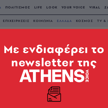
Α
ΠΟΛΙΤΙΣΜΟΣ
LIFE
LOOK
YOUR VOICE
VIRAL
Ζ
ΕΠΙΧΕΙΡΗΣΕΙΣ
ΚΟΙΝΩΝΙΑ
ΕΛΛΑΔΑ
ΚΟΣΜΟΣ
TV &
Mε ενδιαφέρει το
newsletter της
: Τα θέματα, ο σχολ
ς στην Ιστορία
ψήφιοι των ΓΕΛ