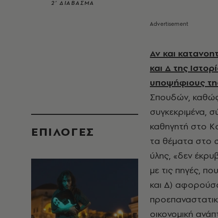
2’ ΔΙΑΒΑΣΜΑ
Αν και κατανοη
και Δ της Ιστο
υποψήφιους τη
Σπουδών, καθώς
συγκεκριμένα, 
καθηγητή στο Κο
EΠΙΛΟΓΈΣ
τα θέματα στο 
ύλης, «δεν έκρυ
με τις πηγές, π
και Δ) αφορούσα
προεπαναστατική
οικονομική ανάπ