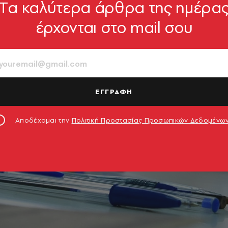
Tα καλύτερα άρθρα της ημέρα
έρχονται στο mail σου
ΕΓΓΡΑΦΗ
Αποδέχομαι την
Πολιτική Προστασίας Προσωπικών Δεδομένω