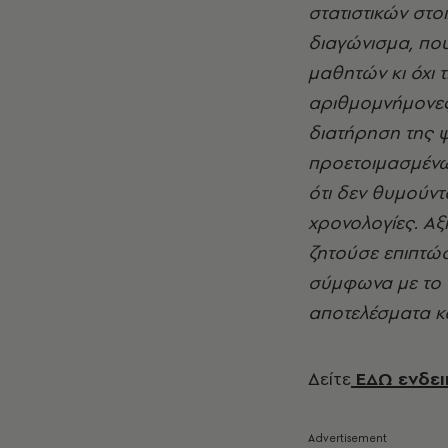
στατιστικών στοι
διαγώνισμα, που
μαθητών κι όχι 
αριθμομνήμονες
διατήρηση της 
προετοιμασμένων
ότι δεν θυμούντ
χρονολογίες. Αξ
ζητούσε επιπτώ
σύμφωνα με το σ
αποτελέσματα κ
Δείτε
ΕΔΩ ενδει