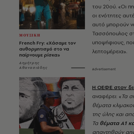
του 20ού. «Οι π
οι ενότητες αυτέ
αυτό μπορούν να
Τασσόπουλος στ
ΜΟΥΣΙΚΗ
υποψήφιους, που
French Fry: «Χάσαμε τον
αυθορμητισμό στο να
λεπτομέρεια».
παίρνουμε ρίσκα»
Δημήτρης
Αθανασιάδης
Η ΟΕΦΕ στον δι
αναφέρει: «
Τα σ
θέματα κλιμακο
της ύλης και απ
Τα
θέματα Α1 κα
απαντηθούν από