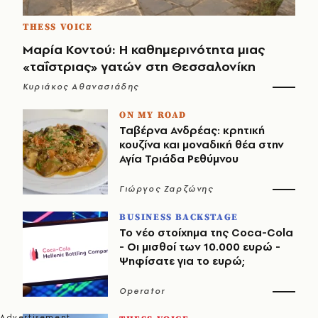
THESS VOICE
Μαρία Κοντού: Η καθημερινότητα μιας
«ταΐστριας» γατών στη Θεσσαλονίκη
Κυριάκος Αθανασιάδης
ON MY ROAD
Ταβέρνα Ανδρέας: κρητική
κουζίνα και μοναδική θέα στην
Αγία Τριάδα Ρεθύμνου
Γιώργος Ζαρζώνης
BUSINESS BACKSTAGE
Το νέο στοίχημα της Coca-Cola
- Οι μισθοί των 10.000 ευρώ -
Ψηφίσατε για το ευρώ;
Operator