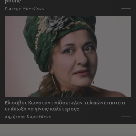
βάσης
Γιάννης Μαντζίκος
Ελισάβετ Κωνσταντινίδου: «Δεν τελειώνει ποτέ η
επιδίωξη να γίνεις καλύτερος»
Δημήτρης Καραθάνος