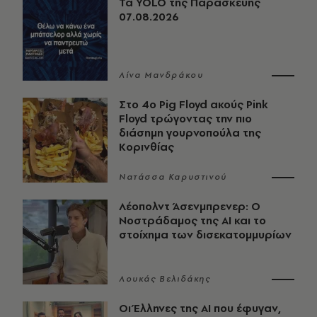
Τα YOLO της Παρασκευής
07.08.2026
Λίνα Μανδράκου
Στο 4ο Pig Floyd ακούς Pink
Floyd τρώγοντας την πιο
διάσημη γουρνοπούλα της
Κορινθίας
Νατάσσα Καρυστινού
Λέοπολντ Άσενμπρενερ: Ο
Νοστράδαμος της AI και το
στοίχημα των δισεκατομμυρίων
Λουκάς Βελιδάκης
Οι Έλληνες της ΑΙ που έφυγαν,