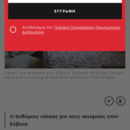
ΕΓΓΡΑΦΗ
Αποδέχομαι την
Πολιτική Προστασίας Προσωπικών
Δεδομένων
Λέκκας για σεισμούς στην Εύβοια: Δύσκολα θα δούμε δόνηση
πάνω από 5,3 Ρίχτερ © ΘΟΔΩΡΗΣ ΝΙΚΟΛΑΟΥ/ EUROKINISSI
Ο Ευθύμιος Λέκκας για τους σεισμούς στην
Εύβοια