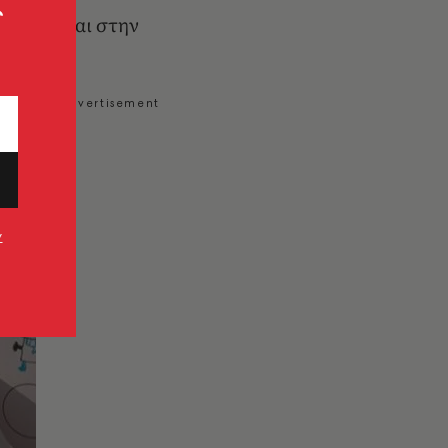
ς
υγείας και στην
ν