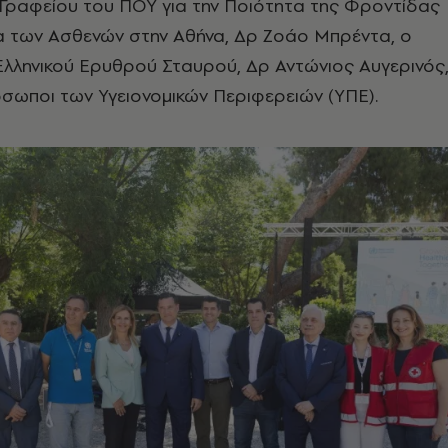
 Γραφείου του ΠΟΥ για την Ποιότητα της Φροντίδας
ια των Ασθενών στην Αθήνα, Δρ Ζοάο Μπρέντα, ο
λληνικού Ερυθρού Σταυρού, Δρ Αντώνιος Αυγερινός
σωποι των Υγειονομικών Περιφερειών (ΥΠΕ).