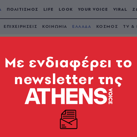
Α
ΠΟΛΙΤΙΣΜΟΣ
LIFE
LOOK
YOUR VOICE
VIRAL
Ζ
ΕΠΙΧΕΙΡΗΣΕΙΣ
ΚΟΙΝΩΝΙΑ
ΕΛΛΑΔΑ
ΚΟΣΜΟΣ
TV &
Mε ενδιαφέρει το
newsletter της
r Together: Με επιτυ
δράση ενίσχυσης τ
 για την ψυχική υγε
α