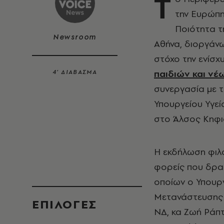
Τ
την Ευρώπη
Ποιότητα τ
Newsroom
Αθήνα, διοργάνω
στόχο την ενίσχ
παιδιών και νέ
4’ ΔΙΑΒΑΣΜΑ
συνεργασία με τ
Υπουργείου Υγεί
στο Άλσος Κηφι
Η εκδήλωση φιλ
φορείς που δρασ
οποίων ο Υπουργ
Μετανάστευσης κ
EΠΙΛΟΓΈΣ
ΝΔ, κα Ζωή Ράπτ