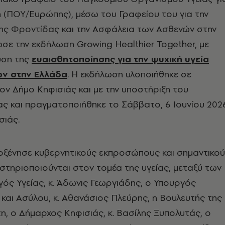
 (ΠΟΥ/Ευρώπης), μέσω του Γραφείου του για την
ης Φροντίδας και την Ασφάλεια των Ασθενών στην
σε την εκδήλωση Growing Healthier Together, με
υση της
ευαισθητοποίησης για την ψυχική υγεία
ων στην Ελλάδα
. Η εκδήλωση υλοποιήθηκε σε
ον Δήμο Κηφισιάς και με την υποστήριξη του
ας και πραγματοποιήθηκε το Σάββατο, 6 Ιουνίου 202
σιάς.
οξένησε κυβερνητικούς εκπροσώπους και σημαντικο
τηριοποιούνται στον τομέα της υγείας, μεταξύ των
ός Υγείας, κ. Άδωνις Γεωργιάδης, ο Υπουργός
αι Ασύλου, κ. Αθανάσιος Πλεύρης, η Βουλευτής της
η, ο Δήμαρχος Κηφισιάς, κ. Βασίλης Ξυπολυτάς, ο