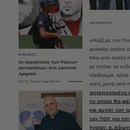
«Μαζί με τον Πα
ψυχικής υγείας 
ΚΟΣΜΟΣ
Μία από αυτές 
Οι περιπέτειες των Ρώσων
με στόχο να ενδ
κατασκόπων στη Λατινική
Αμερική
πληθυσμό, αλλά 
Σώτη Τριανταφύλλου
γιατί, μετά από 
συγκροτημένο 
το οποίο θα φέ
Με αυτόν τον τ
τον ΠΟΥ για τη
Υγείας, κ. Άδων