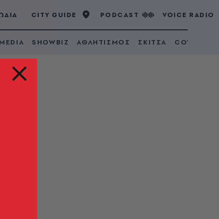
ΩΔΙΑ
CITY GUIDE
PODCAST
VOICE RADIO
 MEDIA
SHOWBIZ
ΑΘΛΗΤΙΣΜΟΣ
ΣΚΙΤΣΑ
COVID 19
χία
ης
ία