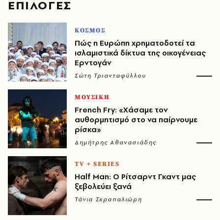
EΠΙΛΟΓΈΣ
ΚΟΣΜΟΣ
Πώς η Ευρώπη χρηματοδοτεί τα
ισλαμιστικά δίκτυα της οικογένειας
Ερντογάν
Σώτη Τριανταφύλλου
ΜΟΥΣΙΚΗ
French Fry: «Χάσαμε τον
αυθορμητισμό στο να παίρνουμε
ρίσκα»
Δημήτρης Αθανασιάδης
TV + SERIES
Half Man: Ο Ρίτσαρντ Γκαντ μας
ξεβολεύει ξανά
Τάνια Σκραπαλιώρη