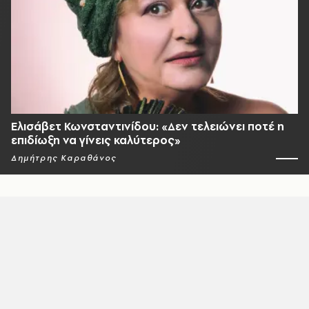
Ελισάβετ Κωνσταντινίδου: «Δεν τελειώνει ποτέ η
επιδίωξη να γίνεις καλύτερος»
Δημήτρης Καραθάνος