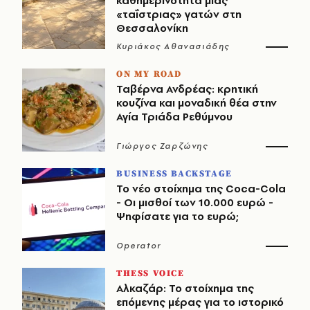
καθημερινότητα μιας
«ταΐστριας» γατών στη
Θεσσαλονίκη
Κυριάκος Αθανασιάδης
ON MY ROAD
Ταβέρνα Ανδρέας: κρητική
κουζίνα και μοναδική θέα στην
Αγία Τριάδα Ρεθύμνου
Γιώργος Ζαρζώνης
BUSINESS BACKSTAGE
Το νέο στοίχημα της Coca-Cola
- Οι μισθοί των 10.000 ευρώ -
Ψηφίσατε για το ευρώ;
Operator
THESS VOICE
Αλκαζάρ: Το στοίχημα της
επόμενης μέρας για το ιστορικό