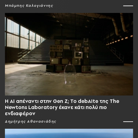
Μπάμπης Καλογιάννης
Η AI απέναντι στην Gen Z; Το debAIte της The
Newtons Laboratory έκανε κάτι πολύ πιο
ενδιαφέρον
Δημήτρης Αθανασιάδης