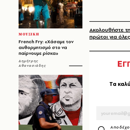
Ακολουθήστε τη
ΜΟΥΣΙΚΗ
πρώτοι για όλες
French Fry: «Χάσαμε τον
αυθορμητισμό στο να
παίρνουμε ρίσκα»
Ε
Γ
Δημήτρης
Αθανασιάδης
Tα καλύ
EMAIL
Αποδέχο