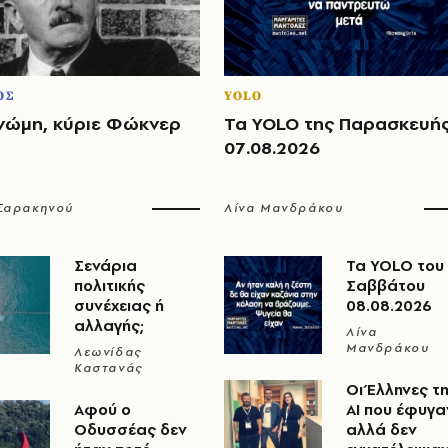
ΟΣ
YOLO
νώμη, κύριε Φώκνερ
Τα YOLO της Παρασκευή
07.08.2026
 Σαρακηνού
Λίνα Μανδράκου
Σενάρια
Τα YOLO του
πολιτικής
Σαββάτου
συνέχειας ή
08.08.2026
αλλαγής;
Λίνα
Μανδράκου
Λεωνίδας
Καστανάς
Οι Έλληνες τ
Αφού ο
ΑΙ που έφυγα
Οδυσσέας δεν
αλλά δεν