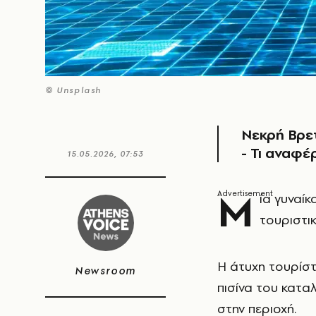
© Unsplash
Νεκρή Βρετ
- Τι αναφέ
15.05.2026, 07:53
Μ
ία γυναί
τουριστι
Η άτυχη τουρίστ
Newsroom
πισίνα του κατ
στην περιοχή.