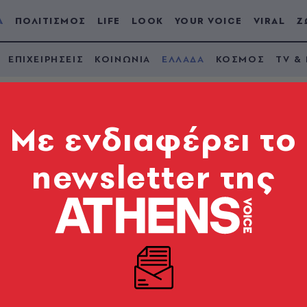
Α
ΠΟΛΙΤΙΣΜΟΣ
LIFE
LOOK
YOUR VOICE
VIRAL
Ζ
ΕΠΙΧΕΙΡΗΣΕΙΣ
ΚΟΙΝΩΝΙΑ
ΕΛΛΑΔΑ
ΚΟΣΜΟΣ
TV &
Mε ενδιαφέρει το
newsletter της
 τις σφαίρες – Η επ
υ προανήγγειλε την
ε το ΙΚΑ και προειδοποιούσε για εκδικητική ενέργε