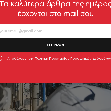
Tα καλύτερα άρθρα της ημέρα
έρχονται στο mail σου
ΕΓΓΡΑΦΗ
Αποδέχομαι την
Πολιτική Προστασίας Προσωπικών Δεδομένω