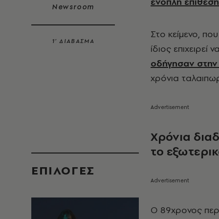
ένοπλη επίθεση
Newsroom
Στο κείμενο, πο
1’ ΔΙΑΒΑΣΜΑ
ίδιος επιχειρεί 
οδήγησαν στη
χρόνια ταλαιπωρί
Χρόνια διαδ
το εξωτερικ
EΠΙΛΟΓΈΣ
Ο 89χρονος περι