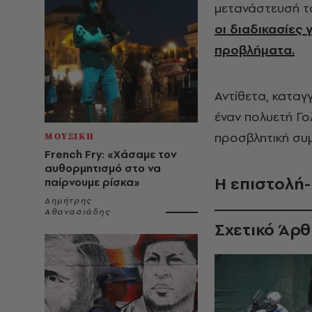
μετανάστευσή το
οι διαδικασίες
προβλήματα.
Αντίθετα, καταγ
έναν πολυετή Γο
προσβλητική συ
ΜΟΥΣΙΚΗ
French Fry: «Χάσαμε τον
αυθορμητισμό στο να
Η επιστολή-
παίρνουμε ρίσκα»
Δημήτρης
Αθανασιάδης
Σχετικό Άρ