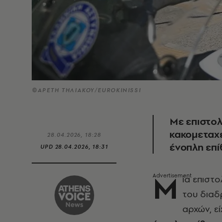
©ΑΡΕΤΗ ΤΗΛΙΑΚΟΥ/EUROKINISSI
Με επιστολ
κακομεταχε
28.04.2026, 18:28
ένοπλη επ
UPD
28.04.2026, 18:31
Μ
ία επιστ
του διαδρ
αρχών, ε