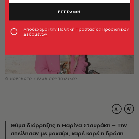
ΕΓΓΡΑΦΗ
Αποδέχομαι την
Πολιτική Προστασίας Προσωπικών
Δεδομένων
© NDPPHOTO / ΕΛΛΗ ΠΟΥΠΟΥΛΙΔΟΥ
Θύμα διάρρηξης η Μαρίνα Σταυράκη – Την
απείλησαν με μαχαίρι, καρέ καρέ η δράση