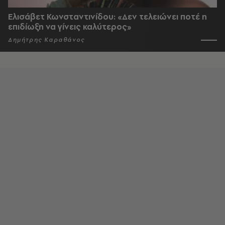
Ελισάβετ Κωνσταντινίδου: «Δεν τελειώνει ποτέ η
επιδίωξη να γίνεις καλύτερος»
Δημήτρης Καραθάνος