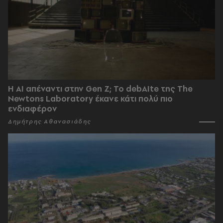
Η AI απέναντι στην Gen Z; Το debAIte της The
Newtons Laboratory έκανε κάτι πολύ πιο
ενδιαφέρον
Δημήτρης Αθανασιάδης