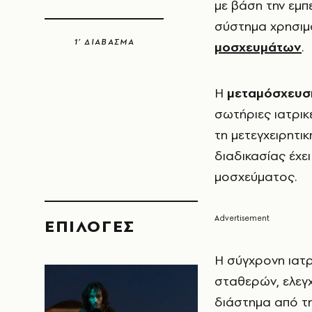
με βάση την εμπ
σύστημα χρησιμ
1’ ΔΙΑΒΑΣΜΑ
μοσχευμάτων
.
Η
μεταμόσχευσ
σωτήριες ιατρικ
τη μετεγχειρητικ
διαδικασίας έχε
μοσχεύματος.
EΠΙΛΟΓΈΣ
Η σύγχρονη ιατρ
σταθερών, ελεγ
διάστημα από τ