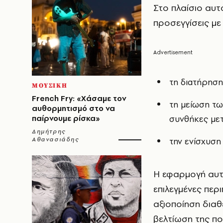
Στο πλαίσιο αυτ
προσεγγίσεις με
τη διατήρηση
ΜΟΥΣΙΚΗ
French Fry: «Χάσαμε τον
τη μείωση των
αυθορμητισμό στο να
παίρνουμε ρίσκα»
συνθήκες με
Δημήτρης
Αθανασιάδης
την ενίσχυση
Η εφαρμογή αυτώ
επιλεγμένες περ
αξιοποίηση δια
βελτίωση της π