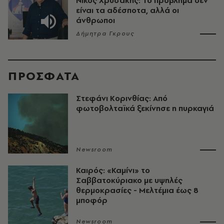
Νίκος Χρυσάκης: Το πρόβλημα δεν
είναι τα αδέσποτα, αλλά οι
άνθρωποι
Δήμητρα Γκρους
ΠΡΟΣΦΑΤΑ
Στεφάνι Κορινθίας: Από
φωτοβολταϊκά ξεκίνησε η πυρκαγιά
Newsroom
Καιρός: «Καμίνι» το
Σαββατοκύριακο με υψηλές
θερμοκρασίες - Mελτέμια έως 8
μποφόρ
Newsroom