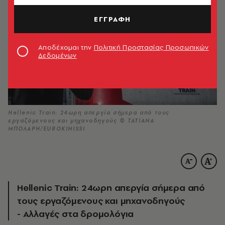
ΕΓΓΡΑΦΗ
Αποδέχομαι την
Πολιτική Προστασίας Προσωπικών
Δεδομένων
Hellenic Train: 24ωρη απεργία σήμερα από τους
εργαζόμενους και μηχανοδηγούς © ΤΑΤΙΑΝΑ
ΜΠΟΛΑΡΗ/EUROKINISSI
Hellenic Train: 24ωρη απεργία σήμερα από
τους εργαζόμενους και μηχανοδηγούς
- Αλλαγές στα δρομολόγια