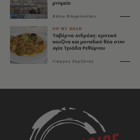
μνημείο
Βάσω Βλαχοπούλου
ON MY ROAD
Ταβέρνα Ανδρέας: κρητική
κουζίνα και μοναδική θέα στην
Αγία Τριάδα Ρεθύμνου
Γιώργος Ζαρζώνης