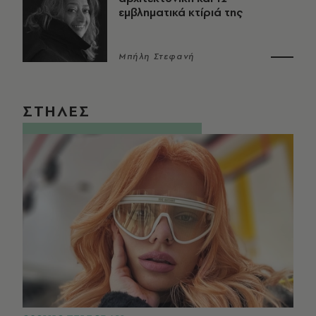
εμβληματικά κτίριά της
Μπήλη Στεφανή
ΣΤΗΛΕΣ