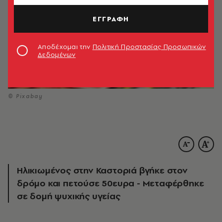
ΕΓΓΡΑΦΗ
Αποδέχομαι την
Πολιτική Προστασίας Προσωπικών
Δεδομένων
© Pixabay
Ηλικιωμένος στην Καστοριά βγήκε στον
δρόμο και πετούσε 50ευρα - Μεταφέρθηκε
σε δομή ψυχικής υγείας