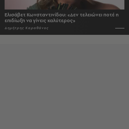
Ελισάβετ Κωνσταντινίδου: «Δεν τελειώνει ποτέ η
επιδίωξη να γίνεις καλύτερος»
Δημήτρης Καραθάνος