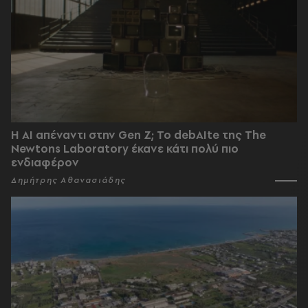
Η AI απέναντι στην Gen Z; Το debAIte της The
Newtons Laboratory έκανε κάτι πολύ πιο
ενδιαφέρον
Δημήτρης Αθανασιάδης