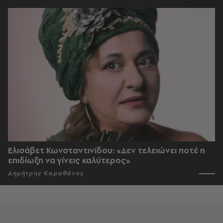
Ελισάβετ Κωνσταντινίδου: «Δεν τελειώνει ποτέ η
επιδίωξη να γίνεις καλύτερος»
Δημήτρης Καραθάνος