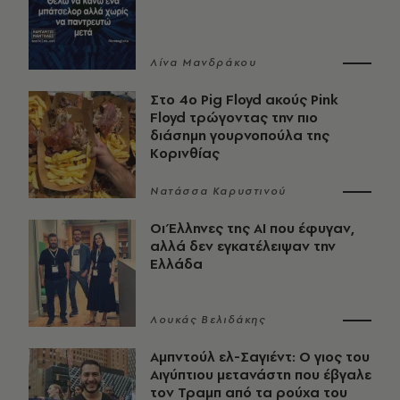
Λίνα Μανδράκου
Στο 4ο Pig Floyd ακούς Pink
Floyd τρώγοντας την πιο
διάσημη γουρνοπούλα της
Κορινθίας
Νατάσσα Καρυστινού
Οι Έλληνες της ΑΙ που έφυγαν,
αλλά δεν εγκατέλειψαν την
Ελλάδα
Λουκάς Βελιδάκης
Αμπντούλ ελ-Σαγιέντ: Ο γιος του
Αιγύπτιου μετανάστη που έβγαλε
τον Τραμπ από τα ρούχα του