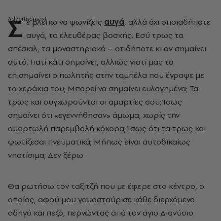
Σ
ε βλέπω να ψωνίζεις
αυγά
, αλλά όχι οποιαδήποτε
αυγά, τα ελευθέρας βοσκής. Εσύ τρως τα
σπέσιαλ, τα μοναστηριακά – οτιδήποτε κι αν σημαίνει
αυτό. Γιατί κάτι σημαίνει, αλλιώς γιατί μας το
επισημαίνει ο πωλητής στην ταμπέλα που έγραψε με
τα χεράκια του; Μπορεί να σημαίνει ευλογημένα; Τα
τρως και συγχωρούνται οι αμαρτίες σου; Ίσως
σημαίνει ότι «εγεννήθησαν» άμωμα, χωρίς την
αμαρτωλή παρεμβολή κόκορα; Ίσως ότι τα τρως και
φωτίζεσαι πνευματικά; Μήπως είναι αυτοδικαίως
νηστίσιμα; Δεν ξέρω.
Θα ρωτήσω τον ταξιτζή που με έφερε στο κέντρο, ο
οποίος, αφού μου γαμοσταύρισε κάθε διερχόμενο
οδηγό και πεζό, περνώντας από τον άγιο Διονύσιο