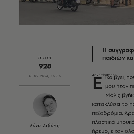
Η συγγραφέ
παιδιών κα
ΤΕΥΧΟΣ
928
Ε
ίχα βγει, 
18.09.2024, 16:56
μου ήταν π
Μόλις βγήκ
κατακλύσει το π
πεζοδρόμια. Άρα
πλαστικά μπουκά
Λένα Διβάνη
ήρεμο, είχαν ολ