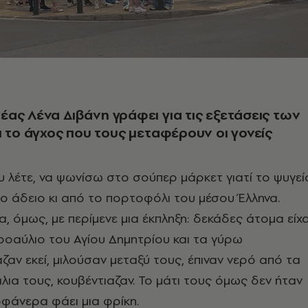
ας Λένα Διβάνη γράφει για τις εξετάσεις των
ι το άγχος που τους μεταφέρουν οι γονείς
που λέτε, να ψωνίσω στο σούπερ μάρκετ γιατί το ψυγεί
ιο άδειο κι από το πορτοφόλι του μέσου Έλληνα.
α, όμως, με περίμενε μια έκπληξη: δεκάδες άτομα είχ
ροαύλιο του Αγίου Δημητρίου και τα γύρω
ζαν εκεί, μιλούσαν μεταξύ τους, έπιναν νερό από τα
λια τους, κουβέντιαζαν. Το μάτι τους όμως δεν ήταν
οφάνερα φάει μια φρίκη.