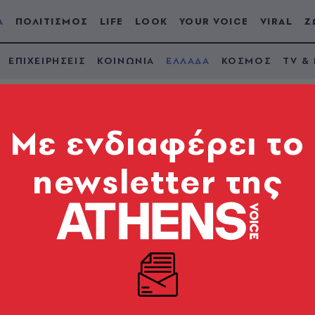
Α
ΠΟΛΙΤΙΣΜΟΣ
LIFE
LOOK
YOUR VOICE
VIRAL
Ζ
ΕΠΙΧΕΙΡΗΣΕΙΣ
ΚΟΙΝΩΝΙΑ
ΕΛΛΑΔΑ
ΚΟΣΜΟΣ
TV &
Mε ενδιαφέρει το
newsletter της
κάρεις
μα, ανεξάρτητα, υπεύθυνα για τον εαυτό τους, όχι π