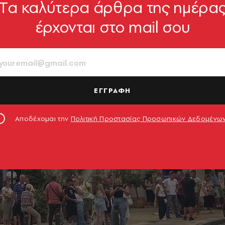
Tα καλύτερα άρθρα της ημέρα
έρχονται στο mail σου
ΕΓΓΡΑΦΗ
Αποδέχομαι την
Πολιτική Προστασίας Προσωπικών Δεδομένω