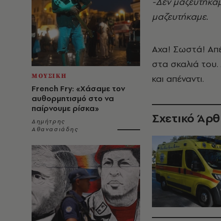
-Δεν μαζευτήκαμ
μαζευτήκαμε.
Αχα! Σωστά! Απέ
στα σκαλιά του.
ΜΟΥΣΙΚΗ
και απέναντι.
French Fry: «Χάσαμε τον
αυθορμητισμό στο να
παίρνουμε ρίσκα»
Σχετικό Άρ
Δημήτρης
Αθανασιάδης