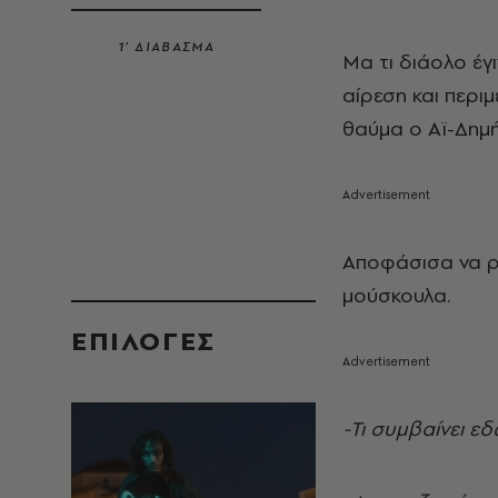
1’ ΔΙΑΒΑΣΜΑ
Μα τι διάολο έγι
αίρεση και περι
θαύμα ο Αϊ-Δημή
Αποφάσισα να ρ
μούσκουλα.
EΠΙΛΟΓΈΣ
-Τι συμβαίνει εδ