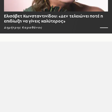
Ελισάβετ Κωνσταντινίδου: «Δεν τελειώνει ποτέ η
επιδίωξη να γίνεις καλύτερος»
Δημήτρης Καραθάνος