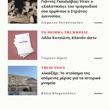
Γιάννης Γκουλιόβας: Ήταν ο
«Σαλονικιός» του τραγουδιού
που ερμήνευε ο Στράτος
Διονυσίου;
Στέφανος Τσιτσόπουλος
ΤΟ ΠΟΙΗΜΑ ΤΗΣ ΗΜΕΡΑΣ
Λίλλυ Κοτσώνη, Κλεινόν άστυ
Γιώργος Δήμος
THESS VOICE
Αλκαζάρ: Το στοίχημα της
επόμενης μέρας για το ιστορικό
μνημείο
Βάσω Βλαχοπούλου