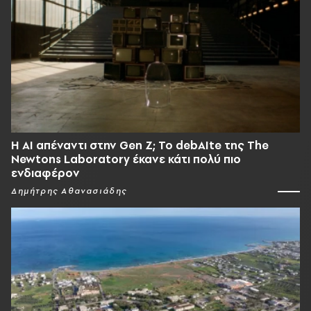
Η AI απέναντι στην Gen Z; Το debAIte της The
Newtons Laboratory έκανε κάτι πολύ πιο
ενδιαφέρον
Δημήτρης Αθανασιάδης