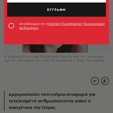
ΕΓΓΡΑΦΗ
Αποδέχομαι την
Πολιτική Προστασίας Προσωπικών
Δεδομένων
Η 41χρονη Όλγα είχε ξυλοκοπηθεί άγρια από τον σύντροφό
της τον Ιανουάριο του 2022 © Facebook / Φίλοι Προασπίζω
Αργυρούπολη: Μηνυτήρια αναφορά για
τετελεσμένη ανθρωποκτονία ασκεί η
οικογένεια της Όλγας