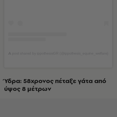
A
post shared by ippothesisGR (@ippothesis_equine_welfare)
Ύδρα: 58χρονος πέταξε γάτα από
ύψος 8 μέτρων