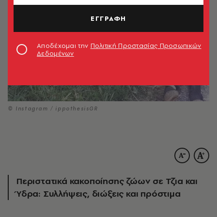
ΕΓΓΡΑΦΗ
Αποδέχομαι την
Πολιτική Προστασίας Προσωπικών
Δεδομένων
© Instagram / ippothesisGR
Περιστατικά κακοποίησης ζώων σε Τζια και
Ύδρα: Συλλήψεις, διώξεις και πρόστιμα