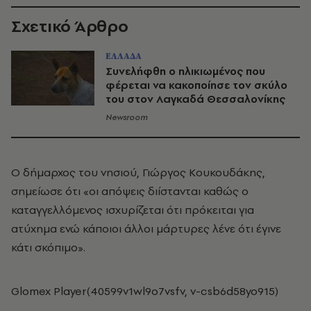
Σχετικό Άρθρο
ΕΛΛΑΔΑ
Συνελήφθη ο ηλικιωμένος που
φέρεται να κακοποίησε τον σκύλο
του στον Λαγκαδά Θεσσαλονίκης
Newsroom
Ο δήμαρχος του νησιού, Γιώργος Κουκουδάκης,
σημείωσε ότι «οι απόψεις διίστανται καθώς ο
καταγγελλόμενος ισχυρίζεται ότι πρόκειται για
ατύχημα ενώ κάποιοι άλλοι μάρτυρες λένε ότι έγινε
κάτι σκόπιμο».
Glomex Player(40599v1wl9o7vsfv, v-csb6d58yo915)