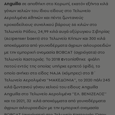
Anguilla
σε αποθήκη στο Κορωπί, εκατόν εξήντα κιλά
γόνων χελιών του ίδιου είδους στο Τελωνείο
Αερολιμένα Αθηνών και πέντε ζωντανούς
κροκοδείλιους συνολικού βάρους 66 κιλών στο
Τελωνείο Ρόδου, 24,99 κιλά αυγά οξύρυγχου Σιβηρίας
(Acipenser baerii) στο Τελωνείο Κήπων και 300 κιλά
αποκόμματα από γουνοδέρματα άγριων αιλουροειδών
με την εμπορική ονομασία
BOBCAT
(αγριόγατα) στο
Τελωνείο Καστοριάς. Το 2018
ε
ντοπίσθηκε φιάλη
ποτού εντός της οποίας υπήρχε ερπετό (φίδι), το
οποίο ανήκει στο είδος NAJA (κόμπρες) στο Β΄
Τελωνείο Αερολιμένα ‘’ΜΑΚΕΔΟΝΙΑ’’, το 2020 πάλι 245
κιλά ζωντανού γόνου χελιού του είδους Anguilla
Anguilla στο Τελωνείο Αερολιμένα ‘’ΕΛ. ΒΕΝΙΖΕΛΟΣ’’
και το 2021,
32 κιλά αποκόμματα από γουνοδέρματα
άγριων αιλουροειδών με την εμπορική ονομασία
BOBCAT (αγριόγατα) στο Τελωνείο Καστοριάς. Όσον