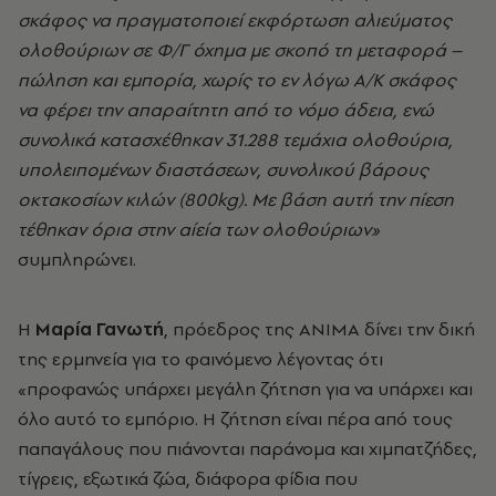
σκάφος να
πραγματοποιεί εκφόρτωση αλιεύματος
ολοθούριων σε Φ/Γ όχημα με σκοπό τη μεταφορά –
πώληση και εμπορία, χωρίς το εν λόγω Α/Κ σκάφος
να φέρει την απαραίτητη από το νόμο άδεια, ενώ
συνολικά κατασχέθηκαν 31.288 τεμάχια ολοθούρια,
υπολειπομένων διαστάσεων, συνολικού βάρους
οκτακοσίων κιλών (800kg). Με βάση αυτή την πίεση
τέθηκαν όρια στην αίεία των ολοθούριων
»
συμπληρώνει.
Η
Μαρία Γανωτή
, πρόεδρος της ΑΝΙΜΑ δίνει την δική
της ερμηνεία για το φαινόμενο λέγοντας ότι
«προφανώς υπάρχει μεγάλη ζήτηση για να υπάρχει και
όλο αυτό το εμπόριο. Η ζήτηση είναι πέρα από τους
παπαγάλους που πιάνονται παράνομα και χιμπατζήδες,
τίγρεις, εξωτικά ζώα, διάφορα φίδια που