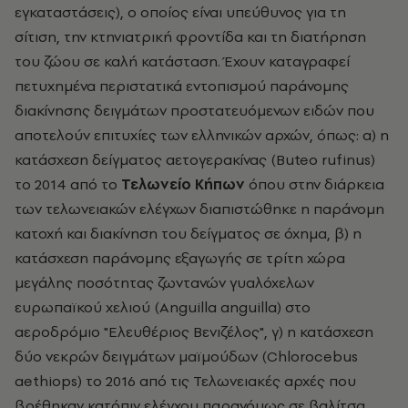
εγκαταστάσεις), ο οποίος είναι υπεύθυνος για τη
σίτιση, την κτηνιατρική φροντίδα και τη διατήρηση
του ζώου σε καλή κατάσταση. Έχουν καταγραφεί
πετυχημένα περιστατικά εντοπισμού παράνομης
διακίνησης δειγμάτων προστατευόμενων ειδών που
αποτελούν επιτυχίες των ελληνικών αρχών, όπως: α) η
κατάσχεση δείγματος αετογερακίνας (Buteo rufinus)
το 2014 από το
Τελωνείο Κήπων
όπου στην διάρκεια
των τελωνειακών ελέγχων διαπιστώθηκε η παράνομη
κατοχή και διακίνηση του δείγματος σε όχημα, β) η
κατάσχεση παράνομης εξαγωγής σε τρίτη χώρα
μεγάλης ποσότητας ζωντανών γυαλόχελων
ευρωπαϊκού χελιού (Anguilla anguilla) στο
αεροδρόμιο "Ελευθέριος Βενιζέλος", γ) η κατάσχεση
δύο νεκρών δειγμάτων μαϊμούδων (Chlorocebus
aethiops) το 2016 από τις Τελωνειακές αρχές που
βρέθηκαν κατόπιν ελέγχου παρανόμως σε βαλίτσα