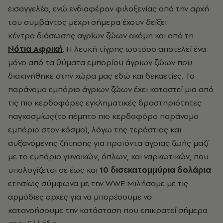
εισαγγελέα, ενώ ενδιαφέρον φιλοξενίας από την αρχή
του συμβάντος μέχρι σήμερα έχουν δείξει
κέντρα διάσωσης αγρίων ζώων ακόμη και από τη
Νότια Αφρική
. Η λευκή τίγρης ωστόσο αποτελεί ένα
μόνο από τα θύματα εμπορίου άγριων ζώων που
διακινήθηκε στην χώρα μας εδώ και δεκαετίες. Το
παράνομο εμπόριο άγριων ζώων έχει καταστεί μια από
τις πιο κερδοφόρες εγκληματικές δραστηριότητες
παγκοσμίως(το πέμπτο πιο κερδοφόρο παράνομο
εμπόριο στον κόσμο), λόγω της τεράστιας και
αυξανόμενης ζήτησης για προϊόντα άγριας ζωής μαζί
με το εμπόριο γυναικών, όπλων, και ναρκωτικών, που
υπολογίζεται σε έως και
10 δισεκατομμύρια δολάρια
ετησίως σύμφωνα με την WWF. Μιλήσαμε με τις
αρμόδιες αρχές για να
μπορέσουμε να
κατανοήσουμε
την κατάσταση που επικρατεί σήμερα