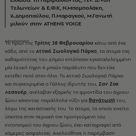
Τελωνείων & Ε.Φ.Κ, Ν.Μπομπολάκη,
Ά.Δημοπούλου, Π.Μαραγκού, Μ.Γανωτή
μιλούν στην ATHENS VOICE
Το πρωί της
Τρίτης 28 Φεβρουαρίου
κ
άτω από ένα
κάδο, από το
Αττικό Ζωολογικό Πάρκο
,
τα άτομα της
καθαριότητας του Δήμου εντόπισαν
εγκαταλελειμμένη
μία λευκή τίγρη 4
μηνών παράλυτη που δεν είχε
εκτεθεί ποτέ στον ήλιο. Το Αττικό Ζωολογικό Πάρκο
και συγκεκριμένα ο Γάλλος ιδρυτής του,
Ζαν Ζακ
Λεσουέρ
, ανέλαβαν εξαρχής τη φροντίδα του άγριου
ζώου κάνοντας παράλληλα νύξη για
θανάτωσή
του,
λόγω της κατάστασής του. Το άτομο, το οποίο κινείτο
ύποπτα στην περιοχή την προηγούμενη του
εντοπισμού του άγριου ζώου, έχει καταγραφεί από
κάμερες ασφαλείας. Ακολούθησε η παρέμβαση