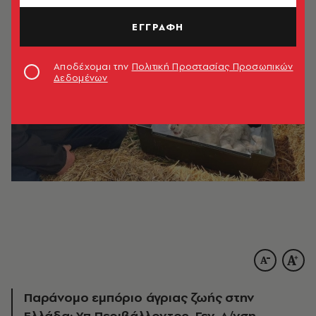
ΕΓΓΡΑΦΗ
Αποδέχομαι την
Πολιτική Προστασίας Προσωπικών
Δεδομένων
Παράνομο εμπόριο άγριας ζωής στην
Ελλάδα: Υπ Περιβάλλοντος, Γεν. Δ/νση