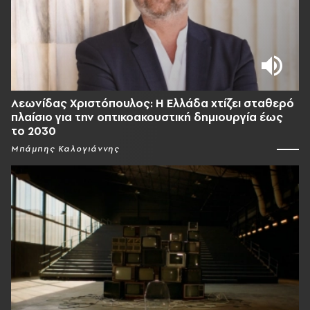
Λεωνίδας Χριστόπουλος: Η Ελλάδα χτίζει σταθερό
πλαίσιο για την οπτικοακουστική δημιουργία έως
το 2030
Μπάμπης Καλογιάννης