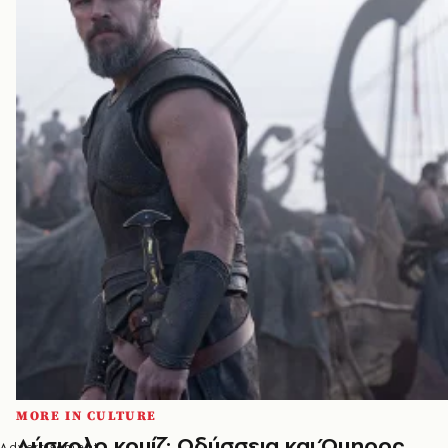
MORE IN CULTURE
Δύσκολο κουίζ: Οδύσσεια και Όμηρος