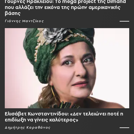
Γούρνες Ηρακλείου: To mega project της Dimand
που αλλάζει την εικόνα της πρώην αμερικανικής
βάσης
Γιάννης Μαντζίκος
Ελισάβετ Κωνσταντινίδου: «Δεν τελειώνει ποτέ η
επιδίωξη να γίνεις καλύτερος»
Δημήτρης Καραθάνος