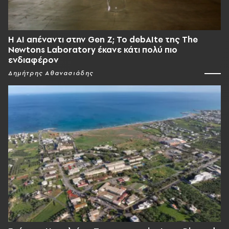
Η AI απέναντι στην Gen Z; Το debAIte της The
Newtons Laboratory έκανε κάτι πολύ πιο
ενδιαφέρον
Δημήτρης Αθανασιάδης