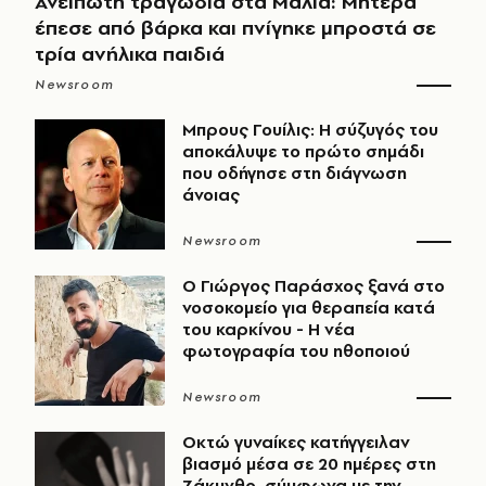
Ανείπωτη τραγωδία στα Μάλια: Μητέρα
έπεσε από βάρκα και πνίγηκε μπροστά σε
τρία ανήλικα παιδιά
Newsroom
Μπρους Γουίλις: Η σύζυγός του
αποκάλυψε το πρώτο σημάδι
που οδήγησε στη διάγνωση
άνοιας
Newsroom
O Γιώργος Παράσχος ξανά στο
νοσοκομείο για θεραπεία κατά
του καρκίνου - Η νέα
φωτογραφία του ηθοποιού
Newsroom
Οκτώ γυναίκες κατήγγειλαν
βιασμό μέσα σε 20 ημέρες στη
Ζάκυνθο, σύμφωνα με την