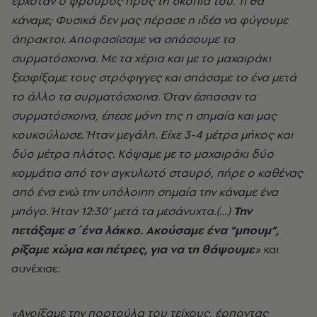
ερχόταν ο φρουρός προς τη σκοπιά του. Τι θα
κάναμε; Φυσικά δεν μας πέρασε η ιδέα να φύγουμε
άπρακτοι. Αποφασίσαμε να σπάσουμε τα
συρματόσχοινα. Με τα χέρια και με το μαχαιράκι
ξεσφίξαμε τους στρόφιγγες και σπάσαμε το ένα μετά
το άλλο τα συρματόσχοινα. Όταν έσπασαν τα
συρματόσχοινα, έπεσε μόνη της η σημαία και μας
κουκούλωσε. Ήταν μεγάλη. Είχε 3-4 μέτρα μήκος και
δύο μέτρα πλάτος. Κόψαμε με το μαχαιράκι δύο
κομμάτια από τον αγκυλωτό σταυρό, πήρε ο καθένας
από ένα ενώ την υπόλοιπη σημαία την κάναμε ένα
μπόγο. Ήταν 12:30’ μετά τα μεσάνυχτα.(…)
Την
πετάξαμε σ΄ένα λάκκο. Ακούσαμε ένα “μπουμ”,
ρίξαμε χώμα και πέτρες, για να τη θάψουμε
»
και
συνέχισε:
«Ανοίξαμε την πορτούλα του τείχους, έρποντας