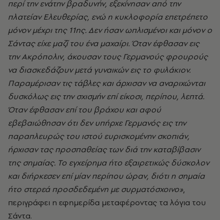
περί την ενάτην βραδυνήν, εξεκίνησαν από την
πλατείαν Ελευθερίας, ενώ η κυκλοφορία επετρέπετο
μόνον μέχρι της 11ης. Δεν ήσαν ωπλισμένοι και μόνον ο
Σάντας είχε μαζί του ένα μαχαίρι. Όταν έφθασαν εις
την Ακρόπολιν, άκουσαν τους Γερμανούς φρουρούς
να διασκεδάζουν μετά γυναικών εις το φυλάκιον.
Παραμέρισαν τις τάβλες και άρχισαν να αναριχώνται
δυσκόλως εις την σχισμήν επί είκοσι, περίπου, λεπτά.
Όταν έφθασαν επί του βράχου και αφού
εβεβαιώθησαν ότι δεν υπήρχε Γερμανός εις την
παραπλευρώς του ιστού ευρισκομένην σκοπιάν,
ήρχισαν τας προσπαθείας των διά την καταβίβασιν
της σημαίας. Το εγχείρημα ήτο εξαιρετικώς δύσκολον
και διήρκεσεν επί μίαν περίπου ώραν, διότι η σημαία
ήτο στερεά προσδεδεμένη με συρματόσχοινο»
,
περιγράφει η εφημερίδα μεταφέροντας τα λόγια του
Σάντα.