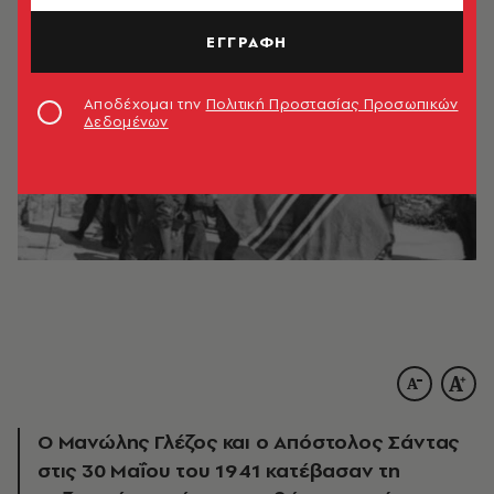
ΕΓΓΡΑΦΗ
Αποδέχομαι την
Πολιτική Προστασίας Προσωπικών
Δεδομένων
Ο Μανώλης Γλέζος και ο Απόστολος Σάντας
στις 30 Μαΐου του 1941 κατέβασαν τη