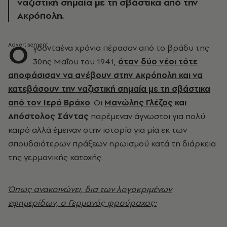
ναζιστική σημαία με τη σβάστικα από την
Ακρόπολη.
Ο
γδονταένα χρόνια πέρασαν από το βράδυ της
30ης Μαΐου του 1941,
όταν δύο νέοι τότε
αποφάσισαν να ανέβουν στην Ακρόπολη και να
κατεβάσουν την ναζιστική σημαία με τη σβάστικα
από τον Ιερό Βράχο
. Οι
Μανώλης Γλέζος
και
Απόστολος Σάντας
παρέμεναν άγνωστοι για πολύ
καιρό αλλά έμειναν στην ιστορία για μία εκ των
σπουδαιότερων πράξεων ηρωισμού κατά τη διάρκεια
της γερμανικής κατοχής.
Όπως ανακοινώνει, δια των λογοκριμένων
εφημερίδων, ο Γερμανός φρούραχος: