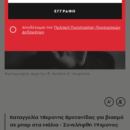
ΕΓΓΡΑΦΗ
Αποδέχομαι την
Πολιτική Προστασίας Προσωπικών
Δεδομένων
Φωτογραφία Αρχείου © Nadine E/ Unsplash
Καταγγελία 18χρονης Βρετανίδας για βιασμό
σε μπαρ στα Μάλια - Συνελήφθη 19χρονος