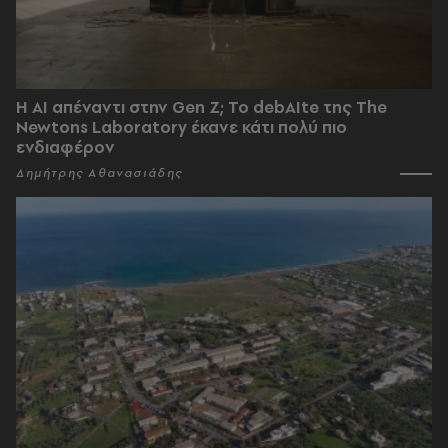
Η AI απέναντι στην Gen Z; Το debAIte της The
Newtons Laboratory έκανε κάτι πολύ πιο
ενδιαφέρον
Δημήτρης Αθανασιάδης