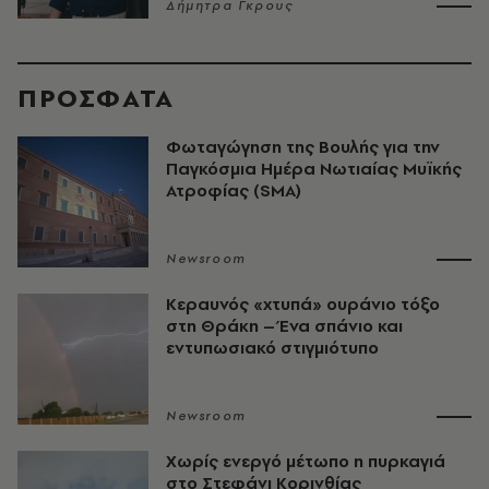
Δήμητρα Γκρους
ΠΡΟΣΦΑΤΑ
Φωταγώγηση της Βουλής για την
Παγκόσμια Ημέρα Νωτιαίας Μυϊκής
Ατροφίας (SMA)
Newsroom
Κεραυνός «χτυπά» ουράνιο τόξο
στη Θράκη – Ένα σπάνιο και
εντυπωσιακό στιγμιότυπο
Newsroom
Χωρίς ενεργό μέτωπο η πυρκαγιά
στο Στεφάνι Κορινθίας