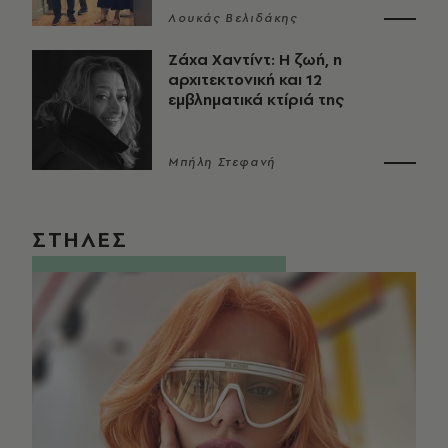
Λουκάς Βελιδάκης
Ζάχα Χαντίντ: Η ζωή, η
αρχιτεκτονική και 12
εμβληματικά κτίριά της
Μπήλη Στεφανή
ΣΤΗΛΕΣ