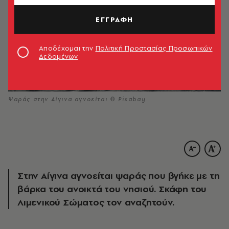
ΕΓΓΡΑΦΗ
Αποδέχομαι την
Πολιτική Προστασίας Προσωπικών
Δεδομένων
Ψαράς στην Αίγινα αγνοείται © Pixabay
Στην Αίγινα αγνοείται ψαράς που βγήκε με τη
βάρκα του ανοικτά του νησιού. Σκάφη του
Λιμενικού Σώματος τον αναζητούν.