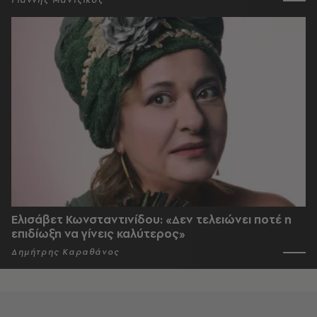
Γιάννης Μαντζίκος
Ελισάβετ Κωνσταντινίδου: «Δεν τελειώνει ποτέ η
επιδίωξη να γίνεις καλύτερος»
Δημήτρης Καραθάνος