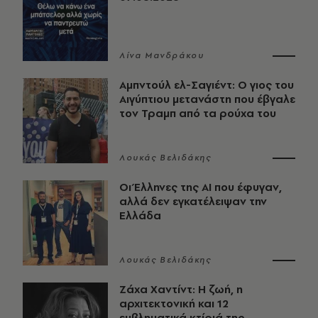
Λίνα Μανδράκου
Αμπντούλ ελ-Σαγιέντ: Ο γιος του
Αιγύπτιου μετανάστη που έβγαλε
τον Τραμπ από τα ρούχα του
Λουκάς Βελιδάκης
Οι Έλληνες της ΑΙ που έφυγαν,
αλλά δεν εγκατέλειψαν την
Ελλάδα
Λουκάς Βελιδάκης
Ζάχα Χαντίντ: Η ζωή, η
αρχιτεκτονική και 12
εμβληματικά κτίριά της