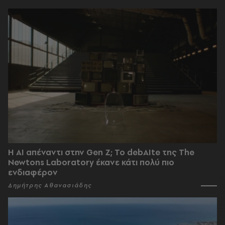
Η AI απέναντι στην Gen Z; Το debAIte της The
Newtons Laboratory έκανε κάτι πολύ πιο
ενδιαφέρον
Δημήτρης Αθανασιάδης