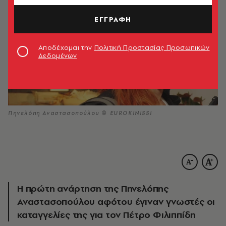
ΕΓΓΡΑΦΗ
Αποδέχομαι την
Πολιτική Προστασίας Προσωπικών
Δεδομένων
Πηνελόπη Αναστασοπούλου © EUROKINISSI
Η πρώτη ανάρτηση της Πηνελόπης
Αναστασοπούλου αφότου έγιναν γνωστές οι
καταγγελίες της για τον Πέτρο Φιλιππίδη