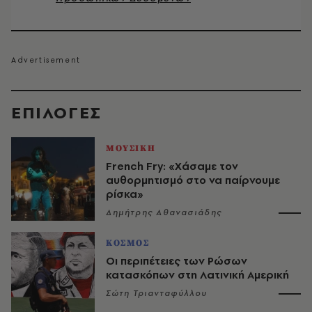
EΠΙΛΟΓΈΣ
ΜΟΥΣΙΚΗ
French Fry: «Χάσαμε τον
αυθορμητισμό στο να παίρνουμε
ρίσκα»
Δημήτρης Αθανασιάδης
ΚΟΣΜΟΣ
Οι περιπέτειες των Ρώσων
κατασκόπων στη Λατινική Αμερική
Σώτη Τριανταφύλλου