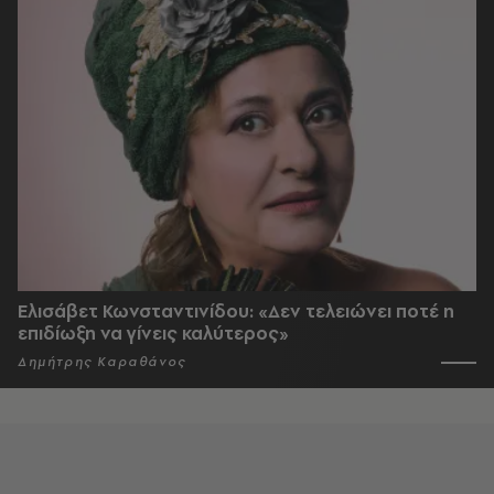
Ελισάβετ Κωνσταντινίδου: «Δεν τελειώνει ποτέ η
επιδίωξη να γίνεις καλύτερος»
Δημήτρης Καραθάνος