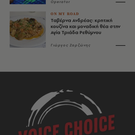
Operator
ON MY ROAD
Ταβέρνα Ανδρέας: κρητική
κουζίνα και μοναδική θέα στην
Αγία Τριάδα Ρεθύμνου
Γιώργος Ζαρζώνης