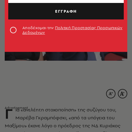
ΕΓΓΡΑΦΗ
Αποδέχομαι την
Πολιτική Προστασίας Προσωπικών
Δεδομένων
Γ
ια «ανελέητη στοχοποίηση» της συζύγου του,
Μαρέβα Γκραμπόφσκι, «από τα υπόγεια του
Μαξίμου» έκανε λόγο ο πρόεδρος της ΝΔ Κυριάκος