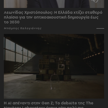
Λεωνίδας Χριστόπουλος: Η Ελλάδα χτίζει σταθερό
πλαίσιο για την οπτικοακουστική δημιουργία έως
το 2030
Μπάμπης Καλογιάννης
Η AI απέναντι στην Gen Z; Το debAIte της The
Newtons Laboratory έκανε κάτι πολύ πιο