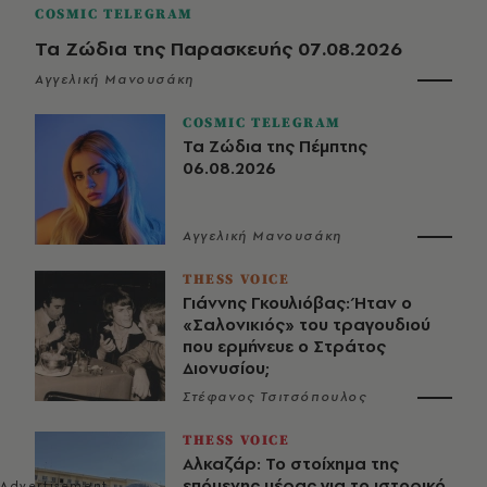
COSMIC TELEGRAM
Τα Ζώδια της Παρασκευής 07.08.2026
Αγγελική Μανουσάκη
COSMIC TELEGRAM
Τα Ζώδια της Πέμπτης
06.08.2026
Αγγελική Μανουσάκη
THESS VOICE
Γιάννης Γκουλιόβας: Ήταν ο
«Σαλονικιός» του τραγουδιού
που ερμήνευε ο Στράτος
Διονυσίου;
Στέφανος Τσιτσόπουλος
THESS VOICE
Αλκαζάρ: Το στοίχημα της
επόμενης μέρας για το ιστορικό