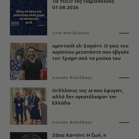
Τα YOLO της Παρασκευής
07.08.2026
Λίνα Μανδράκου
Αμπντούλ ελ-Σαγιέντ: Ο γιος του
Αιγύπτιου μετανάστη που έβγαλε
τον Τραμπ από τα ρούχα του
Λουκάς Βελιδάκης
Οι Έλληνες της ΑΙ που έφυγαν,
αλλά δεν εγκατέλειψαν την
Ελλάδα
Λουκάς Βελιδάκης
Ζάχα Χαντίντ: Η ζωή, η