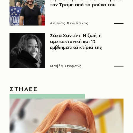
τον Τραμπ από τα ρούχα του
Λουκάς Βελιδάκης
Ζάχα Χαντίντ: Η ζωή, η
αρχιτεκτονική και 12
εμβληματικά κτίριά της
Μπήλη Στεφανή
ΣΤΗΛΕΣ