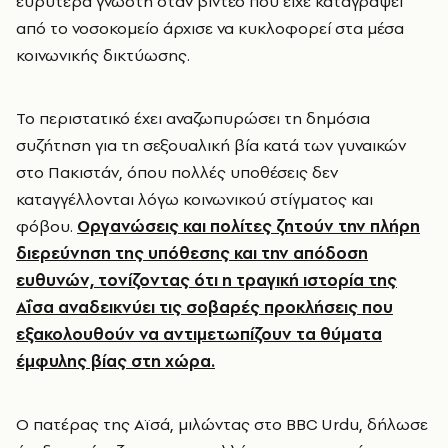
ευρύτερα γνωστή όταν βίντεο που είχε καταγράψει
από το νοσοκομείο άρχισε να κυκλοφορεί στα μέσα
κοινωνικής δικτύωσης.
Το περιστατικό έχει αναζωπυρώσει τη δημόσια
συζήτηση για τη σεξουαλική βία κατά των γυναικών
στο Πακιστάν, όπου πολλές υποθέσεις δεν
καταγγέλλονται λόγω κοινωνικού στίγματος και
φόβου.
Οργανώσεις και πολίτες ζητούν την πλήρη
διερεύνηση της υπόθεσης και την απόδοση
ευθυνών, τονίζοντας ότι η τραγική ιστορία της
Αΐσα αναδεικνύει τις σοβαρές προκλήσεις που
εξακολουθούν να αντιμετωπίζουν τα θύματα
έμφυλης βίας στη χώρα.
Ο πατέρας της Αϊσά, μιλώντας στο BBC Urdu, δήλωσε