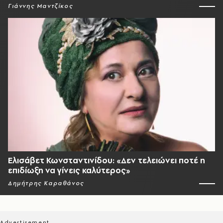
Γιάννης Μαντζίκος
Ελισάβετ Κωνσταντινίδου: «Δεν τελειώνει ποτέ η
επιδίωξη να γίνεις καλύτερος»
Δημήτρης Καραθάνος