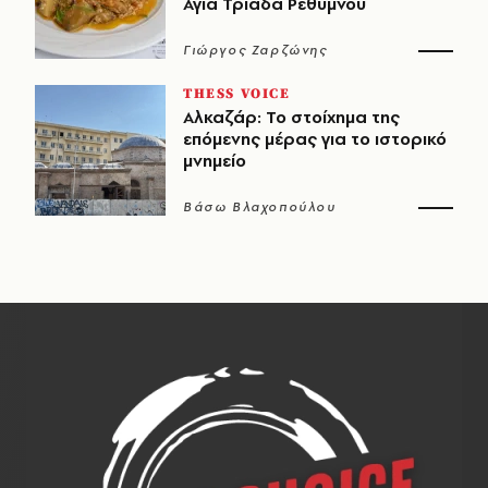
Αγία Τριάδα Ρεθύμνου
Γιώργος Ζαρζώνης
THESS VOICE
Αλκαζάρ: Το στοίχημα της
επόμενης μέρας για το ιστορικό
μνημείο
Βάσω Βλαχοπούλου