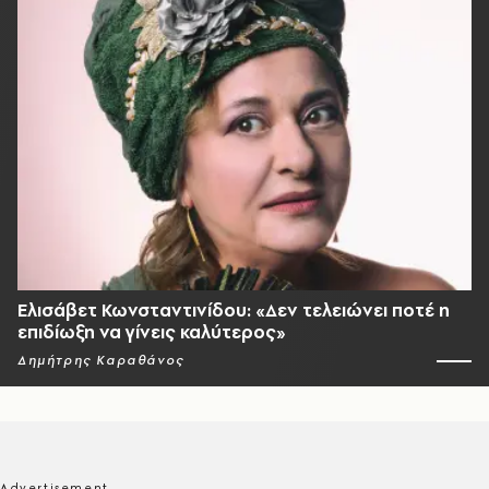
Ελισάβετ Κωνσταντινίδου: «Δεν τελειώνει ποτέ η
επιδίωξη να γίνεις καλύτερος»
Δημήτρης Καραθάνος