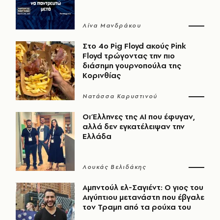
Λίνα Μανδράκου
Στο 4ο Pig Floyd ακούς Pink
Floyd τρώγοντας την πιο
διάσημη γουρνοπούλα της
Κορινθίας
Νατάσσα Καρυστινού
Οι Έλληνες της ΑΙ που έφυγαν,
αλλά δεν εγκατέλειψαν την
Ελλάδα
Λουκάς Βελιδάκης
Αμπντούλ ελ-Σαγιέντ: Ο γιος του
Αιγύπτιου μετανάστη που έβγαλε
τον Τραμπ από τα ρούχα του