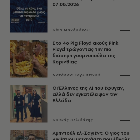
07.08.2026
Λίνα Μανδράκου
Στο 4ο Pig Floyd ακούς Pink
Floyd τρώγοντας την πιο
διάσημη γουρνοπούλα της
Κορινθίας
Νατάσσα Καρυστινού
Οι Έλληνες της ΑΙ που έφυγαν,
αλλά δεν εγκατέλειψαν την
Ελλάδα
Λουκάς Βελιδάκης
Αμπντούλ ελ-Σαγιέντ: Ο γιος του
Αιγύπτιου μετανάστη που έβγαλε