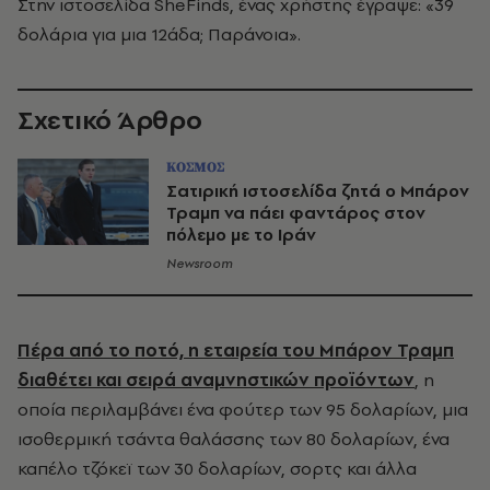
Στην ιστοσελίδα SheFinds, ένας χρήστης έγραψε: «39
δολάρια για μια 12άδα; Παράνοια».
Σχετικό Άρθρο
ΚΟΣΜΟΣ
Σατιρική ιστοσελίδα ζητά ο Μπάρον
Τραμπ να πάει φαντάρος στον
πόλεμο με το Ιράν
Newsroom
Πέρα από το ποτό, η εταιρεία του Μπάρον Τραμπ
διαθέτει και σειρά αναμνηστικών προϊόντων
, η
οποία περιλαμβάνει ένα φούτερ των 95 δολαρίων, μια
ισοθερμική τσάντα θαλάσσης των 80 δολαρίων, ένα
καπέλο τζόκεϊ των 30 δολαρίων, σορτς και άλλα