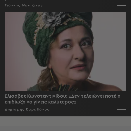
Γιάννης Μαντζίκος
Ελισάβετ Κωνσταντινίδου: «Δεν τελειώνει ποτέ η
επιδίωξη να γίνεις καλύτερος»
Δημήτρης Καραθάνος