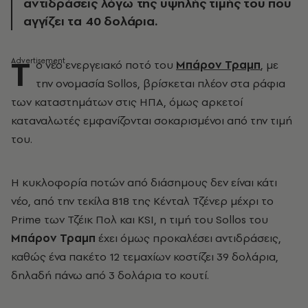
αντιδράσεις λόγω της υψηλής τιμής του που
αγγίζει τα 40 δολάρια.
Τ
ο νέο ενεργειακό ποτό του
Μπάρον Τραμπ
, με
την ονομασία Sollos, βρίσκεται πλέον στα ράφια
των καταστημάτων στις ΗΠΑ, όμως αρκετοί
καταναλωτές εμφανίζονται σοκαρισμένοι από την τιμή
του.
Η κυκλοφορία ποτών από διάσημους δεν είναι κάτι
νέο, από την τεκίλα 818 της Κένταλ Τζένερ μέχρι το
Prime των Τζέικ Πολ και KSI, η τιμή του Sollos του
Μπάρον Τραμπ
έχει όμως προκαλέσει αντιδράσεις,
καθώς ένα πακέτο 12 τεμαχίων κοστίζει 39 δολάρια,
δηλαδή πάνω από 3 δολάρια το κουτί.