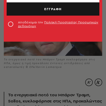
ΕΓΓΡΑΦΗ
Αποδέχομαι την
Πολιτική Προστασίας Προσωπικών
Δεδομένων
Το ενεργειακό ποτό του Μπάρον Τραμπ κυκλοφόρησε στις
ΗΠΑ, όμως η τιμή προκάλεσε έντονες αντιδράσεις από
καταναλωτές © EPA/Kevin Lamarque
Το ενεργειακό ποτό του Μπάρον Τραμπ,
Sollos, κυκλοφόρησε στις ΗΠΑ, προκαλώντας