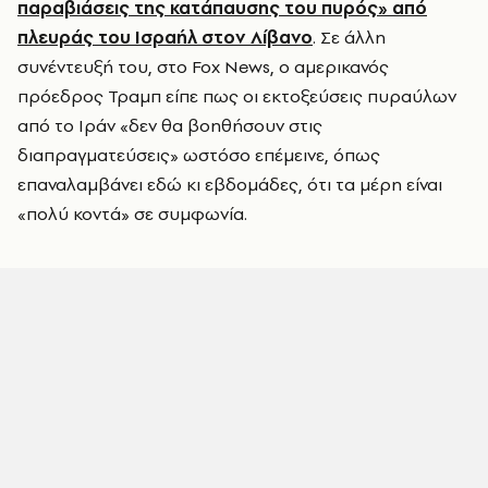
παραβιάσεις της κατάπαυσης του πυρός» από
πλευράς του Ισραήλ στον Λίβανο
. Σε άλλη
συνέντευξή του, στο Fox News, ο αμερικανός
πρόεδρος Τραμπ είπε πως οι εκτοξεύσεις πυραύλων
από το Ιράν «δεν θα βοηθήσουν στις
διαπραγματεύσεις» ωστόσο επέμεινε, όπως
επαναλαμβάνει εδώ κι εβδομάδες, ότι τα μέρη είναι
«πολύ κοντά» σε συμφωνία.