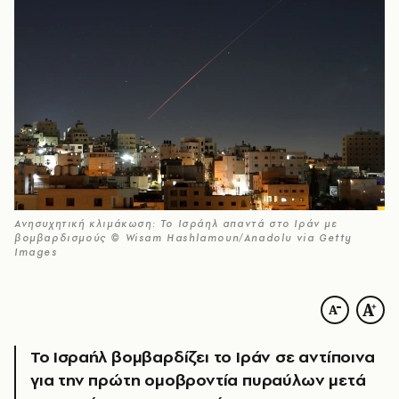
Ανησυχητική κλιμάκωση: Το Ισράηλ απαντά στο Ιράν με
βομβαρδισμούς © Wisam Hashlamoun/Anadolu via Getty
Images
Το Ισραήλ βομβαρδίζει το Ιράν σε αντίποινα
για την πρώτη ομοβροντία πυραύλων μετά