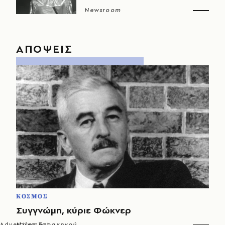
Newsroom
ΑΠΟΨΕΙΣ
ΚΟΣΜΟΣ
Συγγνώμη, κύριε Φώκνερ
Ντίνα Σαρακηνού