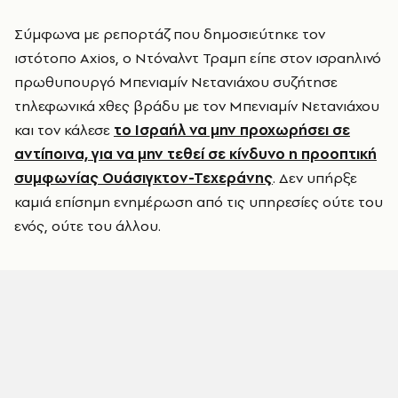
Σύμφωνα με ρεπορτάζ που δημοσιεύτηκε τον
ιστότοπο Axios, ο Ντόναλντ Τραμπ είπε στον ισραηλινό
πρωθυπουργό Μπενιαμίν Νετανιάχου συζήτησε
τηλεφωνικά χθες βράδυ με τον Μπενιαμίν Νετανιάχου
και τον κάλεσε
το Ισραήλ να μην προχωρήσει σε
αντίποινα, για να μην τεθεί σε κίνδυνο η προοπτική
συμφωνίας Ουάσιγκτον-Τεχεράνης
. Δεν υπήρξε
καμιά επίσημη ενημέρωση από τις υπηρεσίες ούτε του
ενός, ούτε του άλλου.