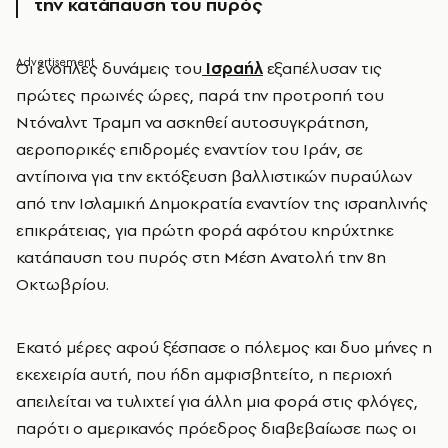
την κατάπαυση του πυρός
Οι ένοπλες δυνάμεις του
Ισραήλ
εξαπέλυσαν τις
πρώτες πρωινές ώρες, παρά την προτροπή του
Ντόναλντ Τραμπ να ασκηθεί αυτοσυγκράτηση,
αεροπορικές επιδρομές εναντίον του Ιράν, σε
αντίποινα για την εκτόξευση βαλλιστικών πυραύλων
από την Ισλαμική Δημοκρατία εναντίον της ισραηλινής
επικράτειας, για πρώτη φορά αφότου κηρύχτηκε
κατάπαυση του πυρός στη Μέση Ανατολή την 8η
Οκτωβρίου.
Εκατό μέρες αφού ξέσπασε ο πόλεμος και δυο μήνες η
εκεχειρία αυτή, που ήδη αμφισβητείτο, η περιοχή
απειλείται να τυλιχτεί για άλλη μια φορά στις φλόγες,
παρότι ο αμερικανός πρόεδρος διαβεβαίωσε πως οι