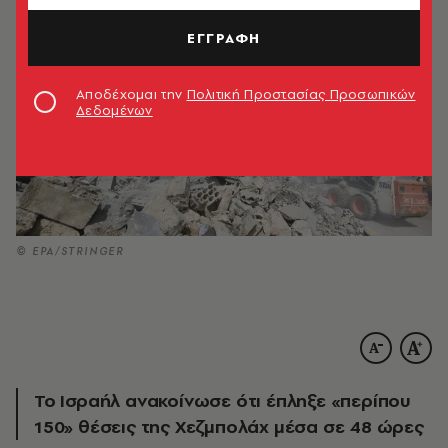
ΕΓΓΡΑΦΗ
Αποδέχομαι την
Πολιτική Προστασίας Προσωπικών
Δεδομένων
© EPA/STRINGER
Το Ισραήλ ανακοίνωσε ότι έπληξε «περίπου
150» θέσεις της Χεζμπολάχ μέσα σε 48 ώρες