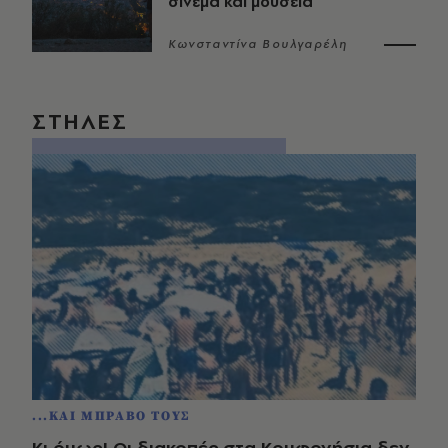
σινεμά και μουσεία
Κωνσταντίνα Βουλγαρέλη
ΣΤΗΛΕΣ
...ΚΑΙ ΜΠΡΑΒΟ ΤΟΥΣ
Κι όμως! Οι διακοπές στα Κουφονήσια δεν