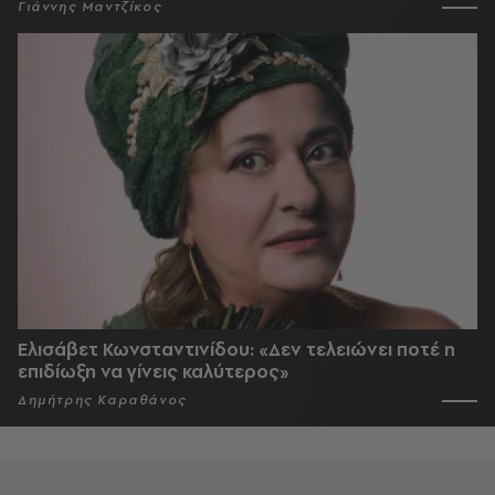
Γιάννης Μαντζίκος
Ελισάβετ Κωνσταντινίδου: «Δεν τελειώνει ποτέ η
επιδίωξη να γίνεις καλύτερος»
Δημήτρης Καραθάνος