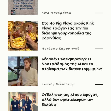
Λίνα Μανδράκου
Στο 4ο Pig Floyd ακούς Pink
Floyd τρώγοντας την πιο
διάσημη γουρνοπούλα της
Κορινθίας
Νατάσσα Καρυστινού
Λέοπολντ Άσενμπρενερ: Ο
Νοστράδαμος της AI και το
στοίχημα των δισεκατομμυρίων
Λουκάς Βελιδάκης
Οι Έλληνες της ΑΙ που έφυγαν,
αλλά δεν εγκατέλειψαν την
Ελλάδα