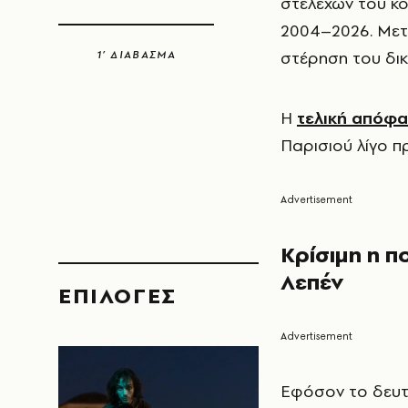
στελεχών του κ
2004–2026. Μετα
στέρηση του δικ
1’ ΔΙΑΒΑΣΜΑ
Η
τελική απόφ
Παρισιού
λίγο πρ
Κρίσιμη η π
Λεπέν
EΠΙΛΟΓΈΣ
Εφόσον το δευτ