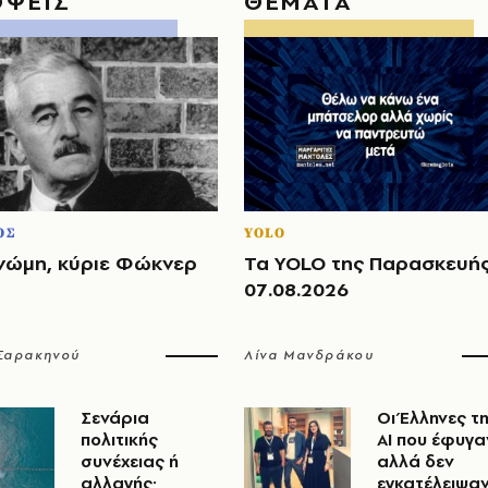
ΟΨΕΙΣ
ΘΕΜΑΤΑ
ΟΣ
YOLO
νώμη, κύριε Φώκνερ
Τα YOLO της Παρασκευή
07.08.2026
 Σαρακηνού
Λίνα Μανδράκου
Σενάρια
Οι Έλληνες τ
πολιτικής
ΑΙ που έφυγα
συνέχειας ή
αλλά δεν
αλλαγής;
εγκατέλειψα