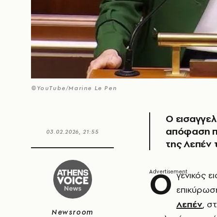
©YouTube/Marine Le Pen
Ο εισαγγελ
απόφαση πρ
03.02.2026, 21:55
της Λεπέν 
Ο
γενικός ε
επικύρωσ
Λεπέν
, σ
Newsroom