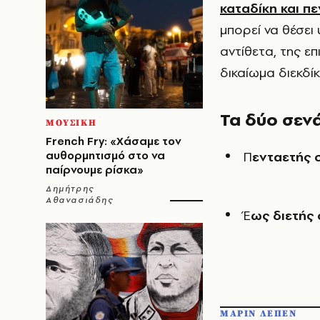
καταδίκη και π
μπορεί να θέσει
αντίθετα, της ε
δικαίωμα διεκδί
Τα δύο σεν
ΜΟΥΣΙΚΗ
French Fry: «Χάσαμε τον
αυθορμητισμό στο να
Πενταετής 
παίρνουμε ρίσκα»
Δημήτρης
Αθανασιάδης
Έως διετής
ΜΑΡΙΝ ΛΕΠΕΝ