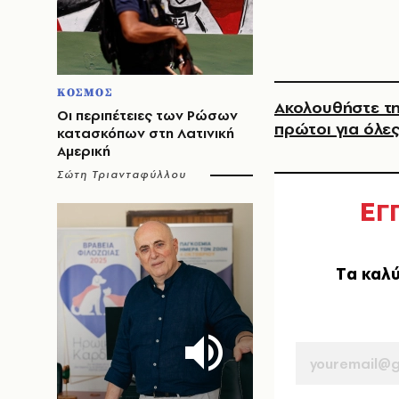
ΚΟΣΜΟΣ
Ακολουθήστε τη
Οι περιπέτειες των Ρώσων
πρώτοι για όλες
κατασκόπων στη Λατινική
Αμερική
Σώτη Τριανταφύλλου
Ε
Γ
Tα καλύ
EMAIL