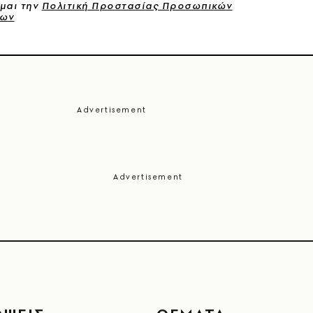
μαι την
Πολιτική Προστασίας Προσωπικών
νων