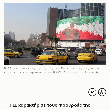
Η ΕΕ εντάσσει τους Φρουρούς της Επανάστασης στη λίστα
τρομοκρατικών οργανώσεων © EPA/Abedin Taherkenareh
Η ΕΕ χαρακτήρισε τους Φρουρούς της