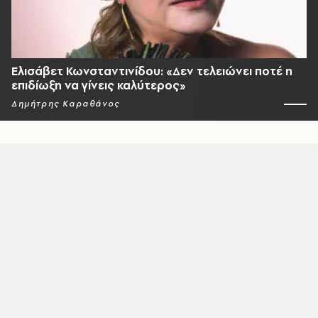
Ελισάβετ Κωνσταντινίδου: «Δεν τελειώνει ποτέ η
επιδίωξη να γίνεις καλύτερος»
Δημήτρης Καραθάνος