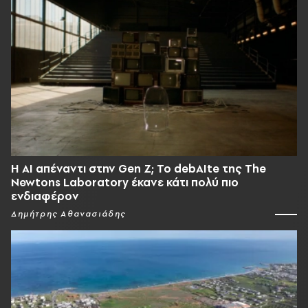
Η AI απέναντι στην Gen Z; Το debAIte της The
Newtons Laboratory έκανε κάτι πολύ πιο
ενδιαφέρον
Δημήτρης Αθανασιάδης