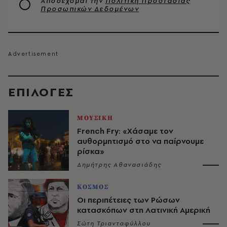
Αποδέχομαι την
Πολιτική Προστασίας
Προσωπικών Δεδομένων
EΠΙΛΟΓΈΣ
ΜΟΥΣΙΚΗ
French Fry: «Χάσαμε τον
αυθορμητισμό στο να παίρνουμε
ρίσκα»
Δημήτρης Αθανασιάδης
ΚΟΣΜΟΣ
Οι περιπέτειες των Ρώσων
κατασκόπων στη Λατινική Αμερική
Σώτη Τριανταφύλλου