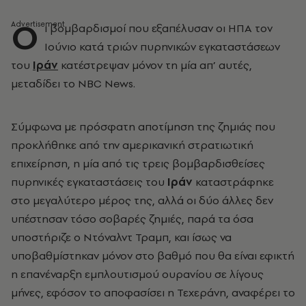
Ο
ι βομβαρδισμοί που εξαπέλυσαν οι ΗΠΑ τον
Ιούνιο κατά τριών πυρηνικών εγκαταστάσεων
του
Ιράν
κατέστρεψαν μόνον τη μία απ’ αυτές,
μεταδίδει το NBC News.
Σύμφωνα με πρόσφατη αποτίμηση της ζημιάς που
προκλήθηκε από την αμερικανική στρατιωτική
επιχείρηση, η μία από τις τρεις βομβαρδισθείσες
πυρηνικές εγκαταστάσεις του
Ιράν
καταστράφηκε
στο μεγαλύτερο μέρος της, αλλά οι δύο άλλες δεν
υπέστησαν τόσο σοβαρές ζημιές, παρά τα όσα
υποστήριζε ο Ντόναλντ Τραμπ, και ίσως να
υποβαθμίστηκαν μόνον στο βαθμό που θα είναι εφικτή
η επανέναρξη εμπλουτισμού ουρανίου σε λίγους
μήνες, εφόσον το αποφασίσει η Τεχεράνη, αναφέρει το