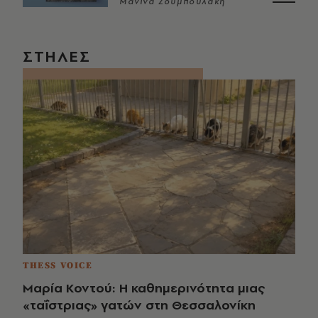
Μανίνα Ζουμπουλάκη
ΣΤΗΛΕΣ
THESS VOICE
Μαρία Κοντού: Η καθημερινότητα μιας
«ταΐστριας» γατών στη Θεσσαλονίκη