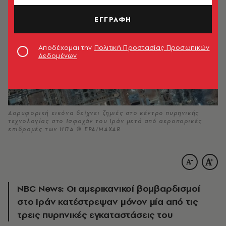
ΕΓΓΡΑΦΗ
Αποδέχομαι την
Πολιτική Προστασίας Προσωπικών
Δεδομένων
Δορυφορική εικόνα δείχνει ζημιές στο κέντρο πυρηνικής
τεχνολογίας στο Ισφαχάν του Ιράν μετά από αεροπορικές
επιδρομές των ΗΠΑ © ΕΡΑ/MAXAR
ΝΒC News: Oι αμερικανικοί βομβαρδισμοί
στο Ιράν κατέστρεψαν μόνον μία από τις
τρεις πυρηνικές εγκαταστάσεις του