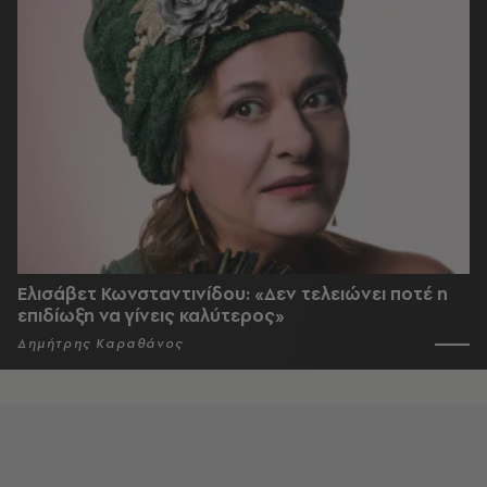
Ελισάβετ Κωνσταντινίδου: «Δεν τελειώνει ποτέ η
επιδίωξη να γίνεις καλύτερος»
Δημήτρης Καραθάνος