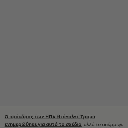
Ο πρόεδρος των ΗΠΑ Ντόναλντ Τραμπ
ενημερώθηκε για αυτό το σχέδιο
, αλλά το απέρριψε