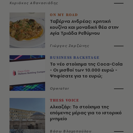
Κυριάκος Αθανασιάδης
ON MY ROAD
Ταβέρνα Ανδρέας: κρητική
κουζίνα και μοναδική θέα στην
Αγία Τριάδα Ρεθύμνου
Γιώργος Ζαρζώνης
BUSINESS BACKSTAGE
Το νέο στοίχημα της Coca-Cola
- Οι μισθοί των 10.000 ευρώ -
Ψηφίσατε για το ευρώ;
Operator
THESS VOICE
Αλκαζάρ: Το στοίχημα της
επόμενης μέρας για το ιστορικό
μνημείο
Βάσω Βλαχοπούλου