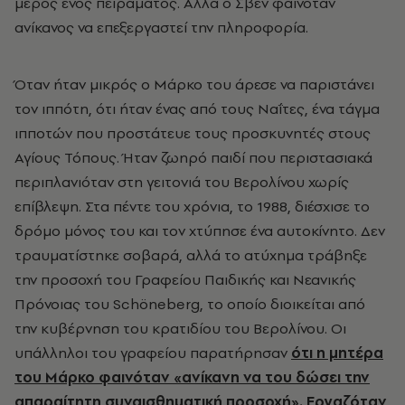
μέρος ενός πειράματος. Αλλά ο Σβεν φαινόταν
ανίκανος να επεξεργαστεί την πληροφορία.
Όταν ήταν μικρός ο Μάρκο του άρεσε να παριστάνει
τον ιππότη, ότι ήταν ένας από τους Ναΐτες, ένα τάγμα
ιπποτών που προστάτευε τους προσκυνητές στους
Αγίους Τόπους. Ήταν ζωηρό παιδί που περιστασιακά
περιπλανιόταν στη γειτονιά του Βερολίνου χωρίς
επίβλεψη. Στα πέντε του χρόνια, το 1988, διέσχισε το
δρόμο μόνος του και τον χτύπησε ένα αυτοκίνητο. Δεν
τραυματίστηκε σοβαρά, αλλά το ατύχημα τράβηξε
την προσοχή του Γραφείου Παιδικής και Νεανικής
Πρόνοιας του Schöneberg, το οποίο διοικείται από
την κυβέρνηση του κρατιδίου του Βερολίνου. Οι
υπάλληλοι του γραφείου παρατήρησαν
ότι η μητέρα
του Μάρκο φαινόταν «ανίκανη να του δώσει την
απαραίτητη συναισθηματική προσοχή». Εργαζόταν