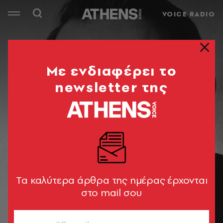
VOICE RADIO
Mε ενδιαφέρει το
newsletter της
Tα καλύτερα άρθρα της ημέρας έρχονται
στο mail σου