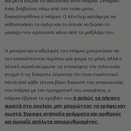
και μετά έδωσε το ακουστικό στον Μάρκο. «Υπάρχει
ένας διάβολος πίσω από τον τοίχο μου»,
δικαιολογήθηκε ο Μάρκο. Ο Κέντλερ κατάφερε να
καθησυχάσει το αγόρι και το έπεισε να δώσει το
μαχαίρι που κρατούσε κάτω από το μαξιλάρι του.
Η μητέρα και ο αδελφός του Μάρκο μπορούσαν να
τον επισκέπτονται περίπου μία φορά το μήνα, αλλά ο
Χένκελ συχνά ακύρωνε τις επισκέψεις την τελευταία
στιγμή ή τις διέκοπτε λέγοντας ότι ήταν ενοχλητικοί.
Μετά από κάθε τέτοια βίαιη διακοπή της επικοινωνίας
του Μάρκο με την πραγματική του οικογένεια, ο
Μάρκο έβρεχε το κρεβάτι του
ή απλώς τα πήγαινε
φρικτά στο σχολείο, μην μπορώντας να γράψει καν
σωστά. Έγραφε ανάποδα γράμματα και αριθμούς
και έμοιαζε απόλυτα απορρυθμισμένος.