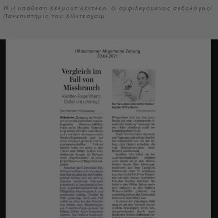
© Η υπόθεση Χέλμουτ Κέντλερ: Ο αμφιλεγόμενος σεξολόγος/
Πανεπιστήμιο του Χίλντεσχαϊμ