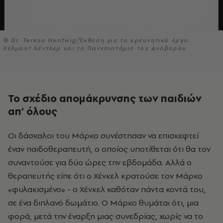
© Dr. Teresa Nentwig/Έκθεση για το ερευνητικό έργο:
Χέλμουτ Κέντλερ και το Πανεπιστήμιο του Ανόβερου
Το σχέδιο απομάκρυνσης των παιδιών
απ’ όλους
Οι δάσκαλοι του Μάρκο συνέστησαν να επισκεφτεί
έναν παιδοθεραπευτή, ο οποίος υποτίθεται ότι θα τον
συναντούσε για δύο ώρες την εβδομάδα. Αλλά ο
θεραπευτής είπε ότι ο Χένκελ κρατούσε τον Μάρκο
«φυλακισμένο» - ο Χένκελ καθόταν πάντα κοντά του,
σε ένα διπλανό δωμάτιο. Ο Μάρκο θυμάται ότι, μια
φορά, μετά την έναρξη μιας συνεδρίας, χωρίς να το