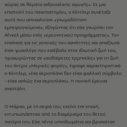
χώρας σε θέματα σεξουαλικής αγωγής». Σε μια
επιστολή του πανεπιστημίου, ο Κέντλερ συνέταξε
αυτό που αποκαλούσε «γνωμοδότηση
εμπειρογνώμονα», εξηγώντας ότι είχε γνωρίσει τον
Χένκελ μέσω ενός «ερευνητικού προγράμματος». Τον
επαίνεσε για τις γονεϊκές του ικανότητες και απαξίωσε
έναν ψυχολόγο που εισέβαλε στην ιδιωτική ζωή του,
προχωρώντας σε «αυθαίρετες ερμηνείες» για τη ζωή
του άντρα. «Μερικές φορές», έγραψε χαρακτηριστικά
ο Κέντλερ, «ένα αεροπλάνο δεν είναι φαλλικό σύμβολο
- είναι απλώς ένα αεροπλάνο». Η ποινική έρευνα
ανεστάλη.
Ο Μάρκο, με τη σειρά του, εκείνη την εποχή,
εντυπωσιάστηκε από το διαμέρισμα του θετού
πατέρα του. Είχε πέντε υπνοδωμάτια και βρισκόταν