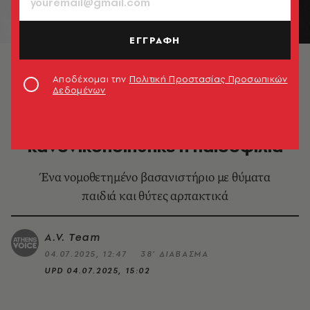
ΕΓΓΡΑΦΗ
Χέλμουτ Κέντλερ ©
BlueSpooky/TheInternetInvestigator/Youtube
Αποδέχομαι την
Πολιτική Προστασίας Προσωπικών
Δεδομένων
ΚΟΣΜΟΣ
Το πείραμα του Κέντλερ: Όταν
κανονικοποιήθηκε η παιδοφιλία
Ένα νομοθετημένο βασανιστήριο με θύματα
παιδιά και θύτες αρπακτικά
A.V. Team
04.07.2025, 12:47
38’ ΔΙΑΒΑΣΜΑ
UPD
04.07.2025, 15:02