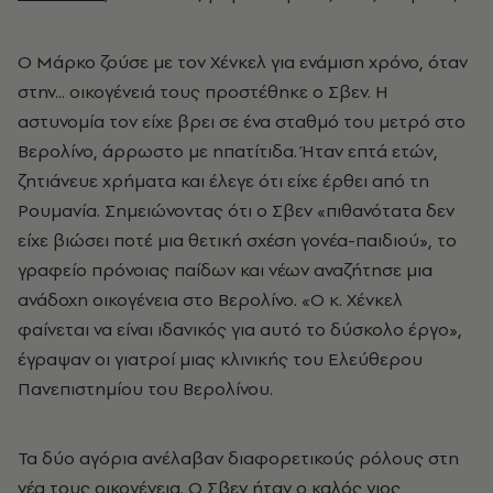
Ο Μάρκο ζούσε με τον Χένκελ για ενάμιση χρόνο, όταν
στην... οικογένειά τους προστέθηκε ο Σβεν. Η
αστυνομία τον είχε βρει σε ένα σταθμό του μετρό στο
Βερολίνο, άρρωστο με ηπατίτιδα. Ήταν επτά ετών,
ζητιάνευε χρήματα και έλεγε ότι είχε έρθει από τη
Ρουμανία. Σημειώνοντας ότι ο Σβεν «πιθανότατα δεν
είχε βιώσει ποτέ μια θετική σχέση γονέα-παιδιού», το
γραφείο πρόνοιας παίδων και νέων αναζήτησε μια
ανάδοχη οικογένεια στο Βερολίνο. «Ο κ. Χένκελ
φαίνεται να είναι ιδανικός για αυτό το δύσκολο έργο»,
έγραψαν οι γιατροί μιας κλινικής του Ελεύθερου
Πανεπιστημίου του Βερολίνου.
Τα δύο αγόρια ανέλαβαν διαφορετικούς ρόλους στη
νέα τους οικογένεια. Ο Σβεν ήταν ο καλός γιος,