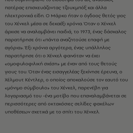
πατέρας επισκευάζοντας τζουκμπόξ και άλλα
ηλεκτρονικά είδη. Ο Μάρκο ήταν ο όγδοος θετός γιος
του Χένκελ μέσα σε δεκαέξι χρόνια. Όταν ο Χένκελ
άρχισε να αναλαμβάνει παιδιά, το 1973, ένας δάσκαλος
παρατήρησε ότι «πάντα αναζητούσε επαφή με
αγόρια». Έξι χρόνια αργότερα, ένας υπάλληλος
παρατήρησε ότι ο Χένκελ φαινόταν να έχει
«ομοφυλοφιλική σχέση» με έναν από τους θετούς
γιους του. Όταν ένας εισαγγελέας ξεκίνησε έρευνα, ο
Χέλμουτ Κέντλερ, ο οποίος αποκαλούσε τον εαυτό του
«μόνιμο σύμβουλο» του Χένκελ, παρενέβη για
λογαριασμό του -ένα μοτίβο που επαναλαμβάνεται σε
περισσότερες από οκτακόσιες σελίδες φακέλων
υποθέσεων σχετικά με το σπίτι του Χένκελ.