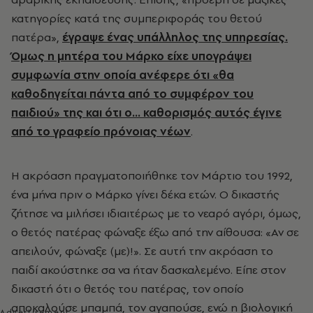
κατηγορίες κατά της συμπεριφοράς του θετού
πατέρα»,
έγραψε ένας υπάλληλος της υπηρεσίας.
Όμως η μητέρα του Μάρκο είχε υπογράψει
συμφωνία στην οποία ανέφερε ότι «θα
καθοδηγείται πάντα από το συμφέρον του
παιδιού» της και ότι ο... καθορισμός αυτός έγινε
από το γραφείο πρόνοιας νέων
.
Η ακρόαση πραγματοποιήθηκε τον Μάρτιο του 1992,
ένα μήνα πριν ο Μάρκο γίνει δέκα ετών. Ο δικαστής
ζήτησε να μιλήσει ιδιαιτέρως με το νεαρό αγόρι, όμως,
ο θετός πατέρας φώναξε έξω από την αίθουσα: «Αν σε
απειλούν, φώναξε (με)!». Σε αυτή την ακρόαση το
παιδί ακούστηκε σα να ήταν δασκαλεμένο. Είπε στον
δικαστή ότι ο θετός του πατέρας, τον οποίο
αποκαλούσε μπαμπά, τον αγαπούσε, ενώ η βιολογική