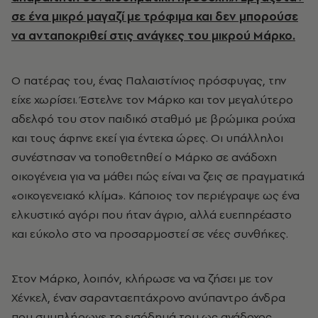
σε ένα μικρό μαγαζί με τρόφιμα και δεν μπορούσε
να ανταποκριθεί στις ανάγκες του μικρού Μάρκο.
Ο πατέρας του, ένας Παλαιστίνιος πρόσφυγας, την
είχε χωρίσει. Έστελνε τον Μάρκο και τον μεγαλύτερο
αδελφό του στον παιδικό σταθμό με βρώμικα ρούχα
και τους άφηνε εκεί για έντεκα ώρες. Οι υπάλληλοι
συνέστησαν να τοποθετηθεί ο Μάρκο σε ανάδοχη
οικογένεια για να μάθει πώς είναι να ζεις σε πραγματικά
«οικογενειακό κλίμα». Κάποιος τον περιέγραψε ως ένα
ελκυστικό αγόρι που ήταν άγριο, αλλά ευεπηρέαστο
και εύκολο στο να προσαρμοστεί σε νέες συνθήκες.
Στον Μάρκο, λοιπόν, κλήρωσε να να ζήσει με τον
Χένκελ, έναν σαρανταεπτάχρονο ανύπαντρο άνδρα
που συμπλήρωνε το εισόδημά του ως ανάδοχος