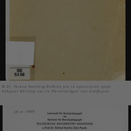
© Dr. Teresa Nentwig/Έκθεση για το ερευνητικό έργο:
Χέλμουτ Κέντλερ και το Πανεπιστήμιο του Ανόβερου