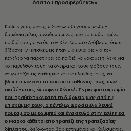
όσα του προσφέρθηκαν».
Κάθε λίγους μήνες, ο Χένκελ οδηγούσε σχεδόν
διακόσια μίλια, συνοδευόμενος από τα υιοθετημένα
παιδιά του για να δει τον Κέντλερ στο Ανόβερο, όπου
δίδασκε. Οι επισκέψεις ήταν μια ευκαιρία για τον
Κέντλερ να παρατηρεί τα παιδιά: να «ακούει τι λένε για
το παρελθόν τους, τα όνειρα και τους φόβους τους,
να γνωρίζει τις επιθυμίες και τις ελπίδες τους,
να
βλέπει πώς αναπτύσσεται ο καθένας τους, πώς
αισθάνεται», έγραψε ο Χένκελ. Σε μια φωτογραφία
που τραβήχτηκε κατά τη διάρκεια μιας από τις
επισκέψεις τους, ο Κέντλερ φοράει ένα λευκό
πουκάμισο με κουμπιά και ένα στυλό στην τσέπη και
ο Μάρκο κάθεται στο τραπέζι της τραπεζαρίας
δίπλα του
, δείχνοντας βαριεστημένος και ζαλισμένος.