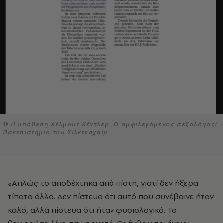
© Η υπόθεση Χέλμουτ Κέντλερ: Ο αμφιλεγόμενος σεξολόγος/
Πανεπιστήμιο του Χίλντεσχαϊμ
«Απλώς το αποδέχτηκα από πίστη, γιατί δεν ήξερα
τίποτα άλλο. Δεν πίστευα ότι αυτό που συνέβαινε ήταν
καλό, αλλά πίστευα ότι ήταν φυσιολογικό. Το
θεωρούσα λίγο σαν φαγητό. Οι άνθρωποι έχουν