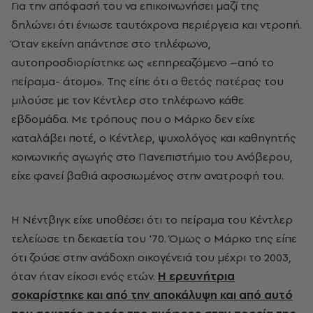
Για την απόφασή του να επικοινωνήσει μαζί της
δηλώνει ότι ένιωσε ταυτόχρονα περιέργεια και ντροπή.
Όταν εκείνη απάντησε στο τηλέφωνο,
αυτοπροσδιορίστηκε ως «επηρεαζόμενο –από το
πείραμα- άτομο». Της είπε ότι ο θετός πατέρας του
μιλούσε με τον Κέντλερ στο τηλέφωνο κάθε
εβδομάδα. Με τρόπους που ο Μάρκο δεν είχε
καταλάβει ποτέ, ο Κέντλερ, ψυχολόγος και καθηγητής
κοινωνικής αγωγής στο Πανεπιστήμιο του Ανόβερου,
είχε φανεί βαθιά αφοσιωμένος στην ανατροφή του.
Η Νέντβιγκ είχε υποθέσει ότι το πείραμα του Κέντλερ
τελείωσε τη δεκαετία του '70. Όμως ο Μάρκο της είπε
ότι ζούσε στην ανάδοχη οικογένειά του μέχρι το 2003,
όταν ήταν είκοσι ενός ετών.
Η ερευνήτρια
σοκαρίστηκε και από την αποκάλυψη και από αυτό