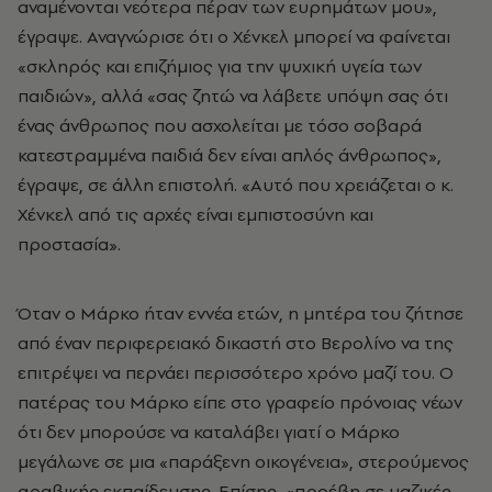
αναμένονται νεότερα πέραν των ευρημάτων μου»,
έγραψε. Αναγνώρισε ότι ο Χένκελ μπορεί να φαίνεται
«σκληρός και επιζήμιος για την ψυχική υγεία των
παιδιών», αλλά «σας ζητώ να λάβετε υπόψη σας ότι
ένας άνθρωπος που ασχολείται με τόσο σοβαρά
κατεστραμμένα παιδιά δεν είναι απλός άνθρωπος»,
έγραψε, σε άλλη επιστολή. «Αυτό που χρειάζεται ο κ.
Χένκελ από τις αρχές είναι εμπιστοσύνη και
προστασία».
Όταν ο Μάρκο ήταν εννέα ετών, η μητέρα του ζήτησε
από έναν περιφερειακό δικαστή στο Βερολίνο να της
επιτρέψει να περνάει περισσότερο χρόνο μαζί του. Ο
πατέρας του Μάρκο είπε στο γραφείο πρόνοιας νέων
ότι δεν μπορούσε να καταλάβει γιατί ο Μάρκο
μεγάλωνε σε μια «παράξενη οικογένεια», στερούμενος
αραβικής εκπαίδευσης. Επίσης, «προέβη σε μαζικές