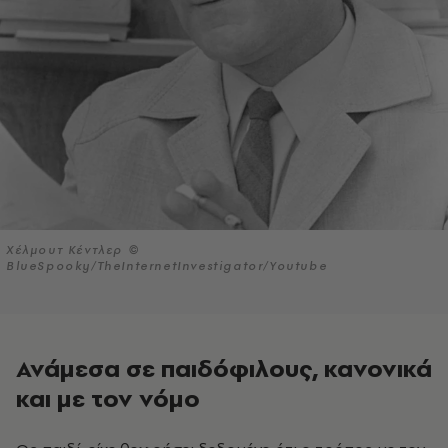
Χέλμουτ Κέντλερ ©
BlueSpooky/TheInternetInvestigator/Youtube
Ανάμεσα σε παιδόφιλους, κανονικά
και με τον νόμο