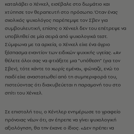
καταλάβει ο Χένκελ, εισέβαλε στο δωμάτιο και
χτύπησε τον θεραπευτή στο πρόσωπο. Όταν ένας
σχολικός ψυχολόγος παρέπεμψε τον Σβεν για
συμβουλευτική, επίσης ο Χένκελ δεν του επέτρεψε να
υποβληθεί σε μία σειρά από ψυχολογικά τεστ.
Σύμφωνα με τα αρχεία, ο Χένκελ είχε ένα άγριο
ξέσπασμα εναντίον των ειδικών ψυχικής υγείας. «Αν
θέλετε όλοι σας να φτιάξετε μια “υπόθεση” (για τον
Σβεν), τότε κάντε το χωρίς εμένα», φώναζε, ενώ το
παιδί είχε αναστατωθεί από τη συμπεριφορά του,
πιστεύοντας ότι διακυβεύεται η παραμονή του στο
σπίτι του Χένκελ.
Σε επιστολή του, ο Κέντλερ ενημέρωσε το γραφείο
πρόνοιας νέων ότι, αν έπρεπε να γίνει ψυχολογική
αξιολόγηση, θα την έκανε ο ίδιος. «Δεν πρέπει να