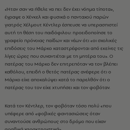
«Ήταν σαν να ήθελε να πει: δεν έχει νόημα τίποτα»,
έγραψε ο Χένκελ και φυσικά ο πανταχού παρών
γιατρός Χέλμουτ Κέντλερ έσπευσε να υπερασπιστεί
αυτή τη θέση του παιδόφιλου: προειδοποίησε το
γραφείο πρόνοιας παίδων και νέων ότι «οι σχολικές
επιδόσεις του Μάρκο καταστρέφονται από εκείνες τις
λίγες ώρες που συναντιέται με τη μητέρα του». Ο
πατέρας του Μάρκο δεν επιτρεπόταν να τον βλέπει
καθόλου, επειδή ο θετός πατέρας ανέφερε ότι ο
Μάρκο είχε αποκαλύψει κατά το παρελθόν ότι ο
πατέρας του τον είχε χτυπήσει και τον φοβόταν.
Κατά τον Κέντλερ, τον φοβόταν τόσο πολύ «που
υπέφερε από «φοβικές φαντασιώσεις όταν
συναντούσε ανθρώπους στο δρόμο που είχαν
αραβικά χαρακτηριστικά».