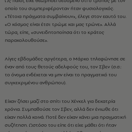
Ως παιδί, είχε θεωρήσει δεδομένο ότι ο τρόπος με τον
οποίο του συμπεριφέρονταν ήταν φυσιολογικός.
«Τέτοια πράγματα συμβαίνουν», έλεγε στον εαυτό του.
«Ο κόσμος είναι έτσι: τρώμε και μας τρώνε». Αλλά
τώρα, είπε, «συνειδητοποίησα ότι το κράτος
παρακολουθούσε».
Λίγες εβδομάδες αργότερα, ο Μάρκο τηλεφώνησε σε
έναν από τους θετούς αδελφούς του, τον Σβεν (σ.σ.:
το όνομα ενδέχεται να μην είναι το πραγματικό του
συγκεκριμένου ανθρώπου).
Είχαν ζήσει μαζί στο σπίτι του Χένκελ για δεκατρία
χρόνια. Συμπαθούσε τον Σβεν, αλλά δεν ένιωθε ότι
είχαν πολλά κοινά. Ποτέ δεν είχαν κάνει μια πραγματική
συζήτηση. Ωστόσο του είπε ότι είχε μάθει ότι ήταν