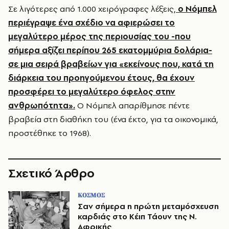
Σε λιγότερες από 1.000 χειρόγραφες λέξεις,
ο Νόμπελ
περιέγραψε ένα σχέδιο να αφιερώσει το
μεγαλύτερο μέρος της περιουσίας του -που
σήμερα αξίζει περίπου 265 εκατομμύρια δολάρια-
σε μια σειρά βραβείων για «εκείνους που, κατά τη
διάρκεια του προηγούμενου έτους, θα έχουν
προσφέρει το μεγαλύτερο όφελος στην
ανθρωπότητα».
Ο Νόμπελ απαρίθμησε πέντε
βραβεία στη διαθήκη του (ένα έκτο, για τα οικονομικά,
προστέθηκε το 1968).
Σχετικό Άρθρο
ΚΟΣΜΟΣ
Σαν σήμερα η πρώτη μεταμόσχευση
καρδιάς στο Κέιπ Τάουν της Ν.
Αφρικής