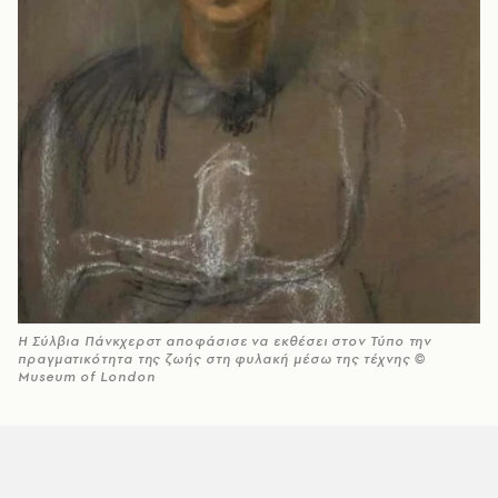
H Σύλβια Πάνκχερστ αποφάσισε να εκθέσει στον Τύπο την
πραγματικότητα της ζωής στη φυλακή μέσω της τέχνης ©
Museum of London