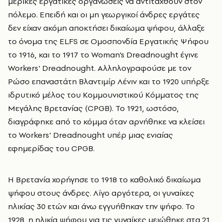
μερικές εργατικές οργανώσεις να αντιταχθούν στον
πόλεμο. Επειδή και οι μη γεωργικοί άνδρες εργάτες
δεν είχαν ακόμη αποκτήσει δικαίωμα ψήφου, άλλαξε
το όνομα της ELFS σε Ομοσπονδία Εργατικής Ψήφου
το 1916, και το 1917 το Woman's Dreadnought έγινε
Workers' Dreadnought. Αλληλογραφούσε με τον
Ρώσο επαναστάτη Βλαντιμίρ Λένιν και το 1920 υπήρξε
ιδρυτικό μέλος του Κομμουνιστικού Κόμματος της
Μεγάλης Βρετανίας (CPGB). Το 1921, ωστόσο,
διαγράφηκε από το κόμμα όταν αρνήθηκε να κλείσει
το Workers' Dreadnought υπέρ μιας ενιαίας
εφημερίδας του CPGB.
Η Βρετανία χορήγησε το 1918 το καθολικό δικαίωμα
ψήφου στους άνδρες. Λίγο αργότερα, οι γυναίκες
ηλικίας 30 ετών και άνω εγγυήθηκαν την ψήφο. Το
1928, η ηλικία ψήφου για τις γυναίκες μειώθηκε στα 21