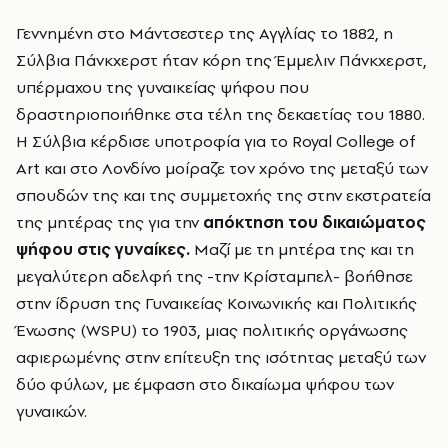
Γεννημένη στο Μάντσεστερ της Αγγλίας το 1882, η
Σύλβια Πάνκχερστ
ήταν κόρη της Έμμελιν Πάνκχερστ,
υπέρμαχου της γυναικείας ψήφου που
δραστηριοποιήθηκε στα τέλη της δεκαετίας του 1880.
Η Σύλβια κέρδισε υποτροφία για το Royal College of
Art και στο Λονδίνο μοίραζε τον χρόνο της μεταξύ των
σπουδών της και της συμμετοχής της στην εκστρατεία
της μητέρας της για την
απόκτηση του δικαιώματος
ψήφου στις γυναίκες.
Μαζί με τη μητέρα της και τη
μεγαλύτερη αδελφή της -την Κρίσταμπελ- βοήθησε
στην ίδρυση της Γυναικείας Κοινωνικής και Πολιτικής
Ένωσης (WSPU) το 1903, μιας πολιτικής οργάνωσης
αφιερωμένης στην επίτευξη της ισότητας μεταξύ των
δύο φύλων, με έμφαση στο δικαίωμα ψήφου των
γυναικών.